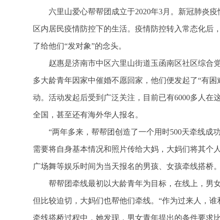
六里山爱心帮帮团成立于2020年3月。新冠肺炎
区内居民疫情防控下的生活。疫情防控转入常态化后
了给他们“发对象”的念头。
赵惠是济南市中区六里山街道玉函南区社区综合
多大龄青年因家中催婚不愿回家，他们便发起了“有困
动。活动发起后受到广泛关注，目前已有6000多人
全国，甚至还有海外华人报名。
“两年多来，帮帮团创造了一个用时500天牵线成功
需要将自身基本情况和照片传给大妈，大妈们将其个
广场舞等娱乐时间为当天报名的男孩、女孩牵线搭桥。
帮帮团牵线最初以大龄青年为目标，在线上，男女
但比较迫切，大妈们也帮他们牵线。“作为过来人，谁
牵线搭桥过程中，她发现，男女青年提出的条件要求