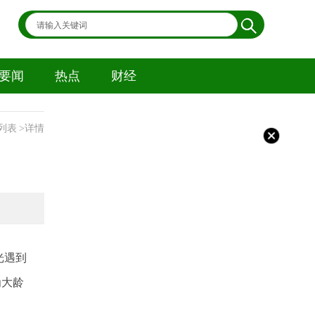
要闻
热点
财经
列表
>详情
光遇到
为大龄