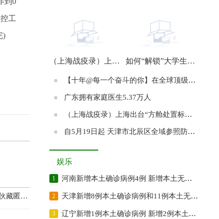
作到0
【十年@每一个奋斗的你】在全球顶级精算比赛夺冠的南开姑娘：始终满怀期待地前行
防控工
)
（上海战疫录）上海共享单车运力回暖 公共交通有望从22日起逐步恢复
如何“解锁”大学生进工厂？
【十年@每一个奋斗的你】在全球顶级精算比赛夺冠的南开姑娘：始终满怀期待地前行
广东拥有家庭医生5.37万人
（上海战疫录）上海出台“方舱处置标准” 努力实现循环利用、资源再生、安全处置
自5月19日起 天津市北辰区全域参照防范区管理
娱乐
河南新增本土确诊病例4例 新增本土无症状感染者24例
1
网络诈骗团伙藏匿缅北作案 涉案金额近2000万元
天津新增8例本土确诊病例和11例本土无症状感染者
2
辽宁新增1例本土确诊病例 新增2例本土无症状感染者
3