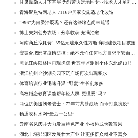
甘肃鼓励人才下基层 为艰苦边远地区专业技术人才单列岗位
青海聚焦特困老人 7116户居家实施适老化改造
“996”为何屡治屡现？还有这些堵点尚未疏通
博士夫妇创办农场：分享收获 充满治愈
河南商丘拟耗资1.35亿元建永久性方舱 详细建设项目披露
安徽合肥部署疫情防控：绝不允许任何地方自求平安而跑偏走样
黑龙江绥阳林区再现虎踪 近五年监测到个体东北虎10只
浙江杭州金沙湖公园下沉广场再次出现积水
体育培训行业迅速升温 “野蛮”生长乱象多
高校婚恋教育课能帮年轻人群“更懂爱”吗？
两位抗美援朝老战士：72年前共赴战场 而今打赢抗疫“硬仗”
畅通农村水网“最后一公里”
云南省凤庆县大力发展特色产业 小核桃成为致富果
湖北十堰郧阳区发展壮大产业 让更多群众就业不离乡