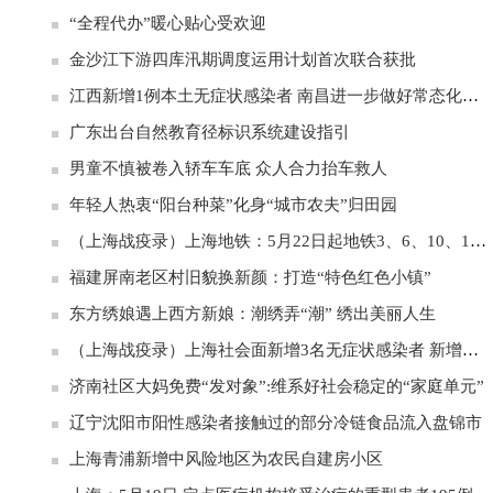
“全程代办”暖心贴心受欢迎
金沙江下游四库汛期调度运用计划首次联合获批
江西新增1例本土无症状感染者 南昌进一步做好常态化疫情防控
广东出台自然教育径标识系统建设指引
男童不慎被卷入轿车车底 众人合力抬车救人
年轻人热衷“阳台种菜”化身“城市农夫”归田园
（上海战疫录）上海地铁：5月22日起地铁3、6、10、16号线恢复运营
福建屏南老区村旧貌换新颜：打造“特色红色小镇”
东方绣娘遇上西方新娘：潮绣弄“潮” 绣出美丽人生
（上海战疫录）上海社会面新增3名无症状感染者 新增一中风险地区
济南社区大妈免费“发对象”:维系好社会稳定的“家庭单元”
辽宁沈阳市阳性感染者接触过的部分冷链食品流入盘锦市
上海青浦新增中风险地区为农民自建房小区