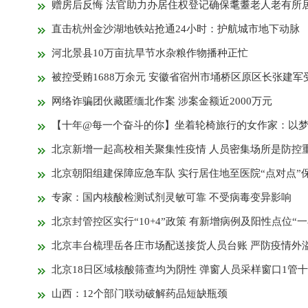
赠房后反悔 法官助力办居住权登记确保耄耋老人老有所
直击杭州金沙湖地铁站抢通24小时：护航城市地下动脉
河北景县10万亩抗旱节水杂粮作物播种正忙
被控受贿1688万余元 安徽省宿州市埇桥区原区长张建军
网络诈骗团伙藏匿缅北作案 涉案金额近2000万元
【十年@每一个奋斗的你】坐着轮椅旅行的女作家：以梦为马 未来
北京新增一起高校相关聚集性疫情 人员密集场所是防控重中之
北京朝阳组建保障应急车队 实行居住地至医院“点对点”
专家：国内核酸检测试剂灵敏可靠 不受病毒变异影响
北京封管控区实行“10+4”政策 有新增病例及阳性点位“一小区一
北京丰台梳理岳各庄市场配送接货人员台账 严防疫情外溢传
北京18日区域核酸筛查均为阴性 弹窗人员采样窗口1管十混一
山西：12个部门联动破解药品短缺瓶颈