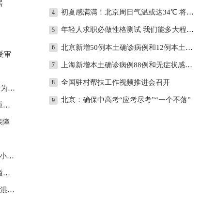
居
初夏感满满！北京周日气温或达34℃ 将创今年来新高
4
年轻人求职必做性格测试 我们能多大程度相信MBTI？
5
北京新增50例本土确诊病例和12例本土无症状感染者
6
受审
上海新增本土确诊病例88例和无症状感染者770例
7
全国驻村帮扶工作视频推进会召开
8
无限
北京：确保中高考“应考尽考”“一个不落”
9
重
保障
策”
播
阳性