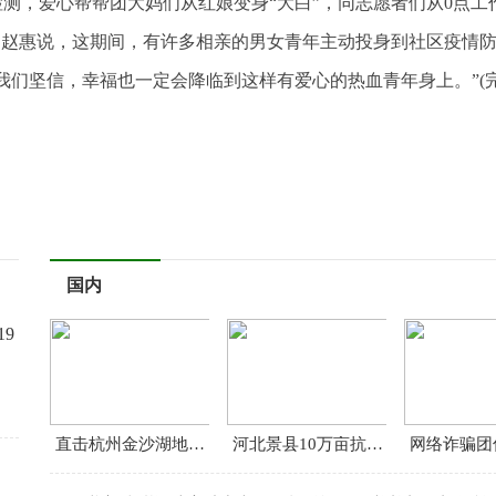
测，爱心帮帮团大妈们从红娘变身“大白”，同志愿者们从0点工
”。赵惠说，这期间，有许多相亲的男女青年主动投身到社区疫情
我们坚信，幸福也一定会降临到这样有爱心的热血青年身上。”(完
国内
19
直击杭州金沙湖地铁站抢通24小时：护航城市地下动脉
河北景县10万亩抗旱节水杂粮作物播种正忙