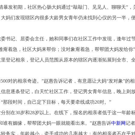
疫情暴发初期，社区热心肠大妈通过“敲敲门、见见人、聊聊天”，
，大妈们发现辖区内很多大龄男女青年仍未找到心仪的另一半，
党委书记、居委会主任，她和同事们在社区工作中发现，逢年过
难甭着急，社区大妈来帮你；没对象甭着急，帮帮团大妈发给你
在这里登记相亲，登记人员范围从原本的辖区内逐渐拓展到全市、
500对的相亲奇迹。”赵惠告诉记者，有意愿让大妈“发对象”的
人信息逐条登记，白天忙社区工作，登记男女青年信息，晚上则
“那段时间，自己定下目标，每天要牵线成功20对。”
分别在30岁和28岁以上。在线下，报名的相亲者低于这一年龄
和谁有姻缘，帮帮团大妈一眼就能看出来。”赵惠告诉
中新网
记
比较务实，年龄越小，牵手成功的几率越大；有的相亲者不在乎