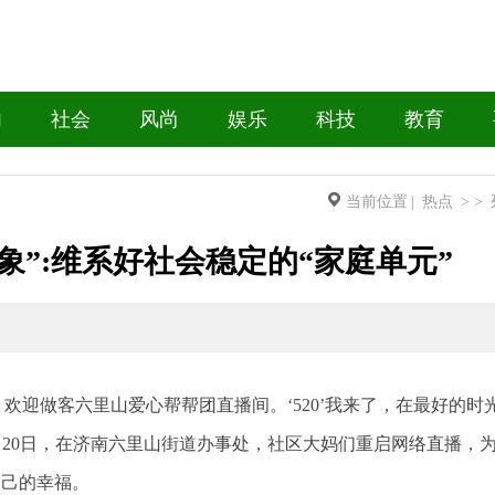
内
社会
风尚
娱乐
科技
教育
当前位置
|
热点
> >
象”:维系好社会稳定的“家庭单元”
午好，欢迎做客六里山爱心帮帮团直播间。‘520’我来了，在最好的时
月20日，在济南六里山街道办事处，社区大妈们重启网络直播，
自己的幸福。