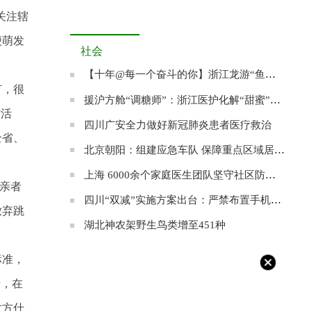
关注辖
便萌发
社会
【十年@每一个奋斗的你】浙江龙游“鱼王”张双其：愿为农村养出一条“共富鱼”
节，很
援沪方舱“调糖师”：浙江医护化解“甜蜜”的烦恼
”活
四川广安全力做好新冠肺炎患者医疗救治
全省、
北京朝阳：组建应急车队 保障重点区域居民就医
上海 6000余个家庭医生团队坚守社区防控阵地
相亲者
四川“双减”实施方案出台：严禁布置手机打卡作业
放弃跳
湖北神农架野生鸟类增至451种
标准，
者，在
对方什