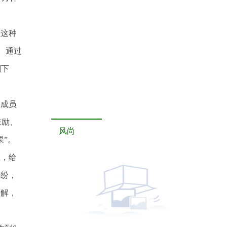
但这种
。通过
剩下
队成员
鼓励、
风尚
果”。
血，给
纠纷，
而解，