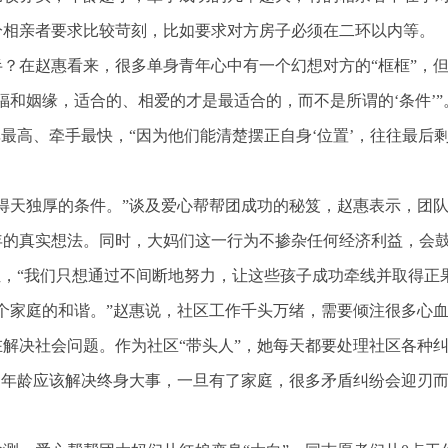
分相亲者要求比较苛刻，比如要求对方房子必须在二环以内等。
半？在赵惠看来，很多单身青年心中有一个幻想对方的“框框”，
福和姻缘，适合的、相爱的才是最适合的，而不是所谓的‘条件’”
最高、牵手最快，“因为他们能清楚摆正自身‘位置’，往往最后
得天独厚的条件。”谈及爱心帮帮团成功的秘笈，赵惠表示，团
年的真实想法。同时，大妈们这一行为不掺杂任何经济利益，会
位，“我们只想通过不间断地努力，让这些孩子成功牵线并取得正
个家庭的和谐。”赵惠说，社区工作千头万绪，需要倾注很多心
解决社会问题。作为社区“带头人”，她每天都要处理社区各种
定年龄应该解决终身大事，一旦有了家庭，很多矛盾纠纷会迎刃