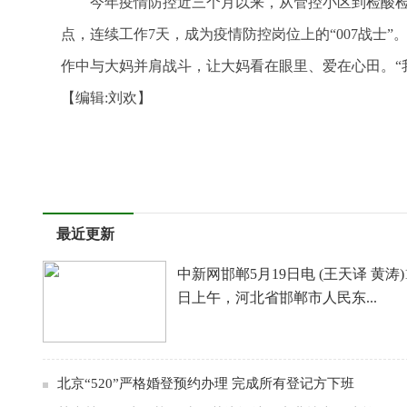
今年疫情防控近三个月以来，从管控小区到检酸检
点，连续工作7天，成为疫情防控岗位上的“007战士
作中与大妈并肩战斗，让大妈看在眼里、爱在心田。“
【编辑:刘欢】
标签：
最近更新
中新网邯郸5月19日电 (王天译 黄涛)
日上午，河北省邯郸市人民东...
北京“520”严格婚登预约办理 完成所有登记方下班