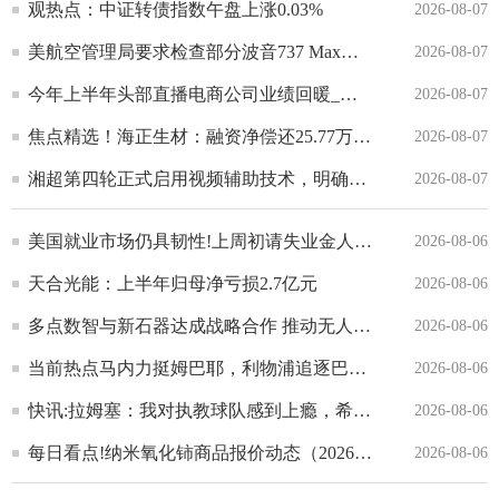
观热点：中证转债指数午盘上涨0.03%
2026-08-07
美航空管理局要求检查部分波音737 Max飞机是否存在部件裂纹
2026-08-07
今年上半年头部直播电商公司业绩回暖_每日报道
2026-08-07
焦点精选！海正生材：融资净偿还25.77万元，融资余额5536.23万元
2026-08-07
湘超第四轮正式启用视频辅助技术，明确四类场景回看申请机制-要闻
2026-08-07
美国就业市场仍具韧性!上周初请失业金人数维持低位 市场聚焦7月非农报告 最资讯
2026-08-06
天合光能：上半年归母净亏损2.7亿元
2026-08-06
多点数智与新石器达成战略合作 推动无人车配送赋能零售 每日焦点
2026-08-06
当前热点马内力挺姆巴耶，利物浦追逐巴黎边锋接班萨拉赫
2026-08-06
快讯:拉姆塞：我对执教球队感到上瘾，希望阿森纳能继续前进
2026-08-06
每日看点!纳米氧化铈商品报价动态（2026-08-06）
2026-08-06