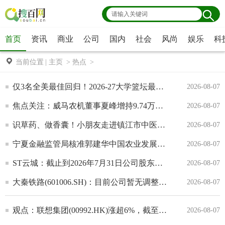
首页
资讯
商业
公司
国内
社会
风尚
娱乐
科
当前位置
|
主页
>
热点
>
仅3名全美最佳回归！2026-27大学篮坛最佳球员之争悬念重重-报资讯
2026-08-07
焦点关注：威马农机董事夏峰增持9.74万股，增持金额247.49万元
2026-08-07
识草药、做香囊！小朋友走进镇江市中医院，近距离感受中医魅力
2026-08-07
宁夏金融监管局核准郭建华中国农业发展银行银川市分行副行长任职资格|视点
2026-08-07
ST云城：截止到2026年7月31日公司股东户数为39579户_快看点
2026-08-07
大秦铁路(601006.SH)：目前公司暂无调整运价计划 焦点
2026-08-07
观点：联想集团(00992.HK)涨超6%，截至发稿，涨5.55%，报27.38港元，成交额16.6亿港元
2026-08-07