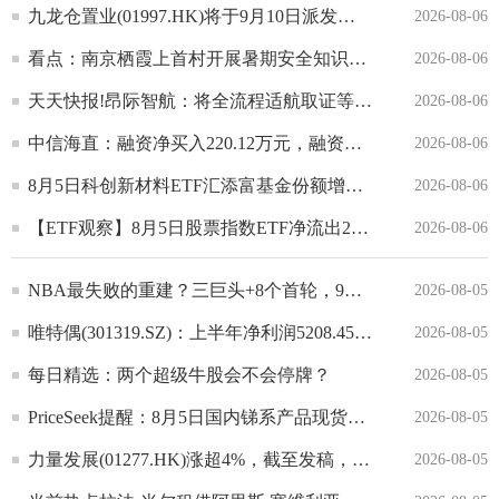
九龙仓置业(01997.HK)将于9月10日派发中期股息每股0.94港元
2026-08-06
看点：南京栖霞上首村开展暑期安全知识阅读宣传活动
2026-08-06
天天快报!昂际智航：将全流程适航取证等经验开放 搭建联盟协同平台
2026-08-06
中信海直：融资净买入220.12万元，融资余额5.27亿元
2026-08-06
8月5日科创新材料ETF汇添富基金份额增加300万份，重仓股沪硅产业、安集科技、中船特气 热门
2026-08-06
【ETF观察】8月5日股票指数ETF净流出262.26亿元-焦点播报
2026-08-06
NBA最失败的重建？三巨头+8个首轮，9年才赢下1场|微动态
2026-08-05
唯特偶(301319.SZ)：上半年净利润5208.45万元 同比增长23.47% 独家焦点
2026-08-05
每日精选：两个超级牛股会不会停牌？
2026-08-05
PriceSeek提醒：8月5日国内锑系产品现货行情偏弱运行
2026-08-05
力量发展(01277.HK)涨超4%，截至发稿，涨4.39%，报1.785港元，成交额2303.9万港元
2026-08-05