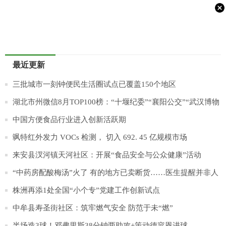
最近更新
三批城市一刻钟便民生活圈试点已覆盖150个地区
湖北市州微信8月TOP100榜：“十堰纪委”“襄阳公交”“武汉博物
馆”涨幅较大
中国方便食品行业进入创新活跃期
飒特红外发力 VOCs 检测， 切入 692. 45 亿规模市场
来安县汊河镇天河社区：开展“食品安全与公众健康”活动
“中药房配酸梅汤”火了 有的地方已卖断货……医生提醒并非人
人适宜
株洲再添1处全国“小个专”党建工作创新试点
中牟县寿圣街社区：筑牢燃气安全 防范于未“燃”
半场造3球！邓弗里斯38分钟两助攻+策动德容恩进球