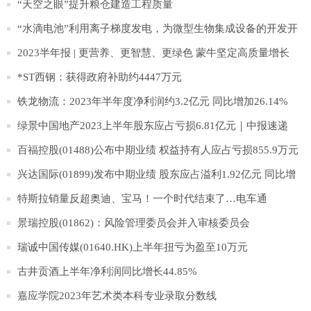
“天空之眼”提升粮仓建造工程质量
“水滴电池”利用离子梯度发电，为微型生物集成设备的开发开
辟道路
2023半年报 | 更营养、更智慧、更绿色 蒙牛坚定高质量增长
*ST西钢：获得政府补助约4447万元
铁龙物流：2023年半年度净利润约3.2亿元 同比增加26.14%
绿景中国地产2023上半年股东应占亏损6.81亿元｜中报速递
百福控股(01488)公布中期业绩 权益持有人应占亏损855.9万元
同比收窄91.52%
兴达国际(01899)发布中期业绩 股东应占溢利1.92亿元 同比增
加16.55%
特斯拉销量反超奥迪、宝马！一个时代结束了…电车通
景瑞控股(01862)：风险管理委员会并入审核委员会
瑞诚中国传媒(01640.HK)上半年扭亏为盈至10万元
古井贡酒上半年净利润同比增长44.85%
嘉应学院2023年艺术类本科专业录取分数线