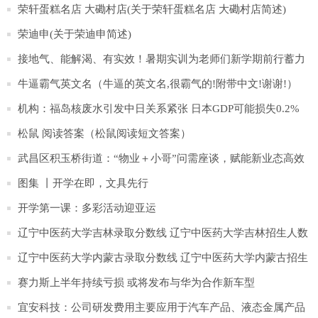
荣轩蛋糕名店 大磡村店(关于荣轩蛋糕名店 大磡村店简述)
荣迪申(关于荣迪申简述)
接地气、能解渴、有实效！暑期实训为老师们新学期前行蓄力
牛逼霸气英文名（牛逼的英文名,很霸气的!附带中文!谢谢!）
机构：福岛核废水引发中日关系紧张 日本GDP可能损失0.2%
松鼠 阅读答案（松鼠阅读短文答案）
武昌区积玉桥街道：“物业＋小哥”问需座谈，赋能新业态高效
运行
图集 丨开学在即，文具先行
开学第一课：多彩活动迎亚运
辽宁中医药大学吉林录取分数线 辽宁中医药大学吉林招生人数
多少
辽宁中医药大学内蒙古录取分数线 辽宁中医药大学内蒙古招生
人数多少
赛力斯上半年持续亏损 或将发布与华为合作新车型
宜安科技：公司研发费用主要应用于汽车产品、液态金属产品