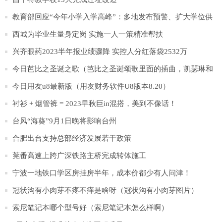
教育部回应“今年小学入学高峰”：多地发布预警、扩大学位供
给
西城为毕业生量身定岗 实施一人一策精准帮扶
兴齐眼药2023半年报业绩骤降 实控人分红落袋2532万
今日芭比之圣诞之歌（芭比之圣诞颂歌里面的插曲，凯瑟琳和
伊登合唱的那个歌）
今日用友u8最新版（用友财务软件U8版本8.20）
衬衫 + 烟管裤 = 2023早秋巨in混搭，美到不像话！
台风“海葵”9月1日晚将影响台州
合肥出台支持总部经济发展若干政策
莞番高速上跨广深铁路主桥完成转体施工
宁波一地铁口学区房挂房半年，成本价都少有人问津！
冠状沟有小肉芽不疼不痒是啥呀（冠状沟有小肉芽图片）
索尼笔记本哪个型号好（索尼笔记本怎么样啊）