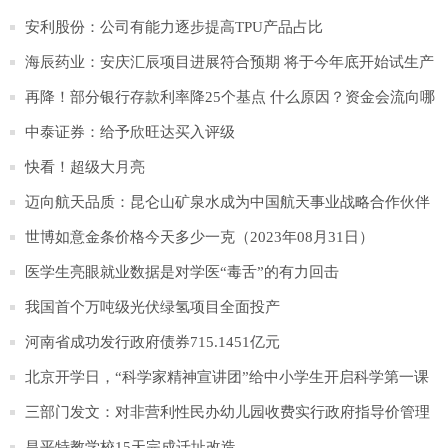
安利股份：公司有能力逐步提高TPU产品占比
海辰药业：安庆汇辰项目进展符合预期 将于今年底开始试生产
再降！部分银行存款利率降25个基点 什么原因？资金会流向哪
儿
中泰证券：给予欣旺达买入评级
快看！超级大月亮
迈向航天品质：昆仑山矿泉水成为中国航天事业战略合作伙伴
世博如意金条价格今天多少一克（2023年08月31日）
医学生亮眼就业数据是对学医“毒舌”的有力回击
我国首个万吨级光伏绿氢项目全面投产
河南省成功发行政府债券715.1451亿元
北京开学日，“科学家精神宣讲团”给中小学生开启科学第一课
三部门发文：对非营利性民办幼儿园收费实行政府指导价管理
昌平特教学校15天完成迁址改造