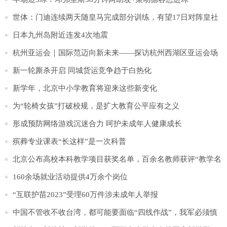
世体：门迪连续两天随皇马完成部分训练，有望17日对阵皇社
时复出
日本九州岛附近连发4次地震
杭州亚运会｜国际范迈向新未来——探访杭州西湖区亚运会场
馆
新一轮厮杀开启 同城货运竞争趋于白热化
新学年，北京中小学教育将迎来这些新变化
为“轮椅女孩”打破校规，是扩大教育公平应有之义
形成预防网络游戏沉迷合力 呵护未成年人健康成长
殡葬专业课表“长这样”是一次科普
北京公布高校本科教学项目获奖名单，百余名教师获评“教学名
师”
160余场就业活动提供4万余个岗位
“互联护苗2023”受理60万件涉未成年人举报
中国不管收不收台湾，都可能要面临“四线作战”，我军必须慎