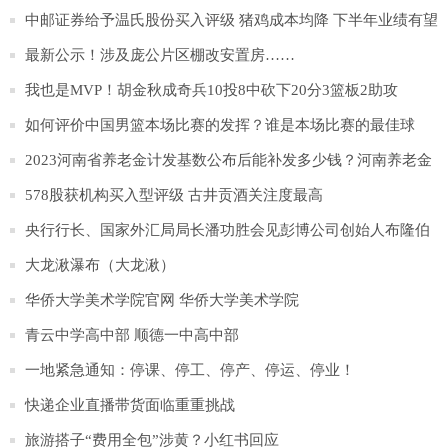
及医用镁合金产品等方面
中邮证券给予温氏股份买入评级 猪鸡成本均降 下半年业绩有望
进一步改善
最新公示！涉及庞公片区棚改安置房……
我也是MVP！胡金秋成奇兵10投8中砍下20分3篮板2助攻
如何评价中国男篮本场比赛的发挥？谁是本场比赛的最佳球
员？
2023河南省养老金计发基数公布后能补发多少钱？河南养老金
重新核算并补发将开始，
578股获机构买入型评级 古井贡酒关注度最高
央行行长、国家外汇局局长潘功胜会见彭博公司创始人布隆伯
格
大龙湫瀑布（大龙湫）
华侨大学美术学院官网 华侨大学美术学院
青云中学高中部 顺德一中高中部
一地紧急通知：停课、停工、停产、停运、停业！
快递企业直播带货面临重重挑战
旅游搭子“费用全包”涉黄？小红书回应