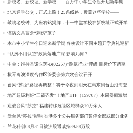
重！
新校名、新校址、新学校……百万中小学生今起开启新学期
北京通学公交，正式上路！25条线路，覆盖这些学校——
敲响老校钟、为座右铭揭牌，十一中堂学校在新校址正式开学
谨防文具盲盒“刺伤”孩子
本市中小学生今日迎来新学期 各校设计不同主题开学典礼迎新
“认房不用认贷”政策落地广深 影响几何？
中金：维持圣诺医药-B(02257)“跑赢行业”评级 目标价下调至
72.1港元
横琴粤澳深度合作区管委会第六次会议召开
台风“苏拉”路径再调整！将于今夜到明天在惠东到台山沿海登
陆
地产超级利好“三箭齐发”！地产ETF（159707）本周份额激增
20%！潜伏资金超7000万元
迎战台风“苏拉” 福建转移危险区域群众10万余人
受台风“苏拉”影响 香港多个公共服务部门暂停全部或部分业务
兰花科创08月31日被沪股通减持89.88万股