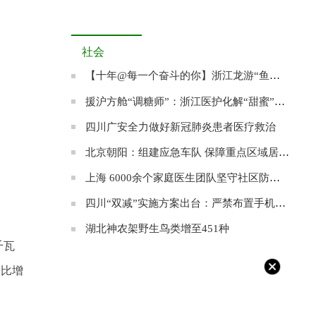
社会
【十年@每一个奋斗的你】浙江龙游“鱼王”张双其：愿为农村养出一条“共富鱼”
援沪方舱“调糖师”：浙江医护化解“甜蜜”的烦恼
四川广安全力做好新冠肺炎患者医疗救治
北京朝阳：组建应急车队 保障重点区域居民就医
上海 6000余个家庭医生团队坚守社区防控阵地
四川“双减”实施方案出台：严禁布置手机打卡作业
湖北神农架野生鸟类增至451种
千瓦
相比增