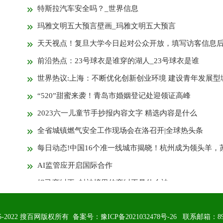
特斯拉汽车安全吗？_世界信息
玛雅文明五大预言壁画_玛雅文明五大预言
天天视点！复旦大学今日起对公众开放，填写访客信息后可入
前沿热点：23号球衣是谁穿的湖人_23号球衣是谁
世界热议:上海：不断优化创新创业环境 建设青年发展型
“520”甜蜜来袭！青岛市婚姻登记处迎领证高峰
2023六一儿童节手抄报内容文字 精选内容是什么
全省城镇燃气安全工作现场会在洛召开|全球热头条
每日动态!中国16个准一线城市揭晓！杭州成为领头羊，苏州领先重
AI监管应开启国际合作
妲己商纣王_封神榜里的商纣王是什么神
焦点快播：16Gb颗粒 三星量产12纳米DDR5！
 2015-2022 搜百网版权所有 备案号：
豫ICP备2021032478号-26
联系邮箱：89 71
5月19日基金净值：长城久嘉创新成长混合A最新净值1.657，涨1.31%_环球速