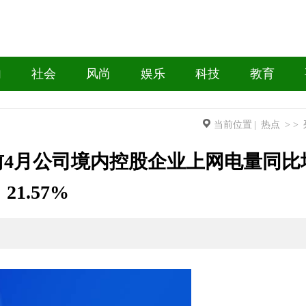
内
社会
风尚
娱乐
科技
教育
当前位置
|
热点
> >
4月公司境内控股企业上网电量同比
21.57%