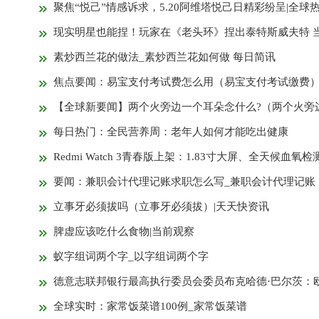
聚焦“悦己”情感诉求，5.20阿维塔悦己日精彩纷呈|全球热消
现实明星也能捏！玩家在《老头环》捏出泰特斯威夫特 当前速
素炒西兰花的做法_素炒西兰花如何做 每日简讯
焦点要闻：易宝支付考试费怎么用（易宝支付考试缴费
新消息
【全球新要闻】两个火旁边一个耳朵念什么?（两个火旁边一个耳朵念什么
每日热门：全民营养周：老年人如何才能吃出健康
Redmi Watch 3青春版上架：1.83寸大屏、全天候血氧检
要闻：兼职会计代理记账求职怎么写_兼职会计代理记账
立事牙必须拔吗（立事牙必须拔）|天天快资讯
脾虚应该吃什么食物|当前观察
蚁字组词两个字_以字组词两个字
德意志联邦银行最高执行委员会委员布克哈德·巴尔茨：欧盟将明确数字欧元是否可以获得法定货币地
全球实时：家常饭菜谱100例_家常饭菜谱