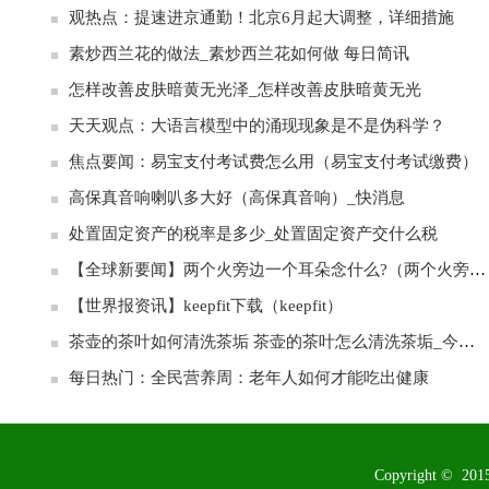
观热点：提速进京通勤！北京6月起大调整，详细措施
素炒西兰花的做法_素炒西兰花如何做 每日简讯
怎样改善皮肤暗黄无光泽_怎样改善皮肤暗黄无光
天天观点：大语言模型中的涌现现象是不是伪科学？
焦点要闻：易宝支付考试费怎么用（易宝支付考试缴费）
高保真音响喇叭多大好（高保真音响）_快消息
处置固定资产的税率是多少_处置固定资产交什么税
【全球新要闻】两个火旁边一个耳朵念什么?（两个火旁边一个耳朵念什么）
【世界报资讯】keepfit下载（keepfit）
茶壶的茶叶如何清洗茶垢 茶壶的茶叶怎么清洗茶垢_今头条
每日热门：全民营养周：老年人如何才能吃出健康
Copyright ©