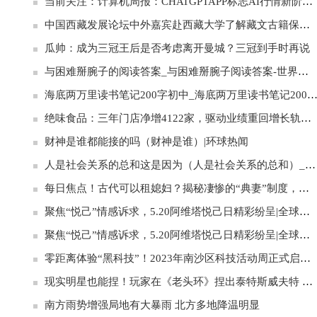
当前关注：计算机周报：CHATGPTAPP标志AI行情新阶段：从云到端拐点
中国西藏发展论坛中外嘉宾赴西藏大学了解藏文古籍保护现状-通讯
瓜帅：成为三冠王后是否考虑离开曼城？三冠到手时再说
与困难掰腕子的阅读答案_与困难掰腕子阅读答案-世界今日讯
海底两万里读书笔记200字初中_海底两万里读书笔记200字 世界
绝味食品：三年门店净增4122家，驱动业绩重回增长轨道|世界今日报
财神是谁都能接的吗（财神是谁）|环球热闻
人是社会关系的总和这是因为（人是社会关系的总和）_焦点速讯
每日焦点！古代可以租媳妇？揭秘凄惨的“典妻”制度，至今仍存在
聚焦“悦己”情感诉求，5.20阿维塔悦己日精彩纷呈|全球热消息
聚焦“悦己”情感诉求，5.20阿维塔悦己日精彩纷呈|全球通讯
零距离体验“黑科技”！2023年南沙区科技活动周正式启动！ 世界消息
现实明星也能捏！玩家在《老头环》捏出泰特斯威夫特 当前速看
南方雨势增强局地有大暴雨 北方多地降温明显