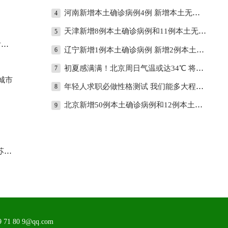
河南新增本土确诊病例4例 新增本土无症状感染者24例
4
天津新增8例本土确诊病例和11例本土无症状感染者
5
校
辽宁新增1例本土确诊病例 新增2例本土无症状感染者
6
初夏感满满！北京周日气温或达34℃ 将创今年来新高
7
城市
年轻人求职必做性格测试 我们能多大程度相信MBTI？
8
北京新增50例本土确诊病例和12例本土无症状感染者
9
庆
 80 9@qq.com
看料