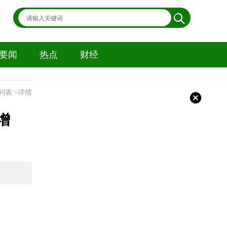
要闻
热点
财经
列表
>详情
增