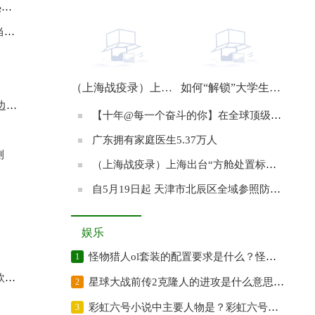
息
【十年@每一个奋斗的你】在全球顶级精算比赛夺冠的南开姑娘：始终满怀期待地前行
看
）
（上海战疫录）上海共享单车运力回暖 公共交通有望从22日起逐步恢复
如何“解锁”大学生进工厂？
）
【十年@每一个奋斗的你】在全球顶级精算比赛夺冠的南开姑娘：始终满怀期待地前行
广东拥有家庭医生5.37万人
测
（上海战疫录）上海出台“方舱处置标准” 努力实现循环利用、资源再生、安全处置
自5月19日起 天津市北辰区全域参照防范区管理
娱乐
怪物猎人ol套装的配置要求是什么？怪物猎人的原名是什么？
1
位
星球大战前传2克隆人的进攻是什么意思？星球大战前传2的故事梗概是?
2
彩虹六号小说中主要人物是？彩虹六号游戏故事题材改编自小说吗？
3