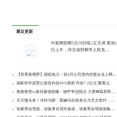
标签：
最近更新
中新网邯郸5月19日电 (王天译 黄涛)
日上午，河北省邯郸市人民东...
【世界新视野】国投电力：前4月公司境内控股企业上网电量同比增21.57%
福昕软件拟受让新意科技40%股权 作价7.2亿元 聚看点
奥格斯堡vs多特蒙德前瞻：德甲争冠拐点 大黄蜂取胜即可锁定先机
天天微头条丨马特乌斯：图赫尔此前差点与尤文签约，拜仁很紧张并最终完成截胡
张家界自驾游，张家界自驾车旅游，张家界自驾游攻略，张家界自驾车旅游线路？ 每日简讯