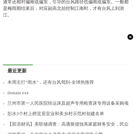
通常还相对偏南或偏东，引导的台风路径也偏南或偏东。一般都
是梅雨期结束后，对应副高北抬控制江南时，才有台风上到浙
江。
最近更新
本周主打“雨水”，还有台风驾到-全球热推荐
dsmain exe
兰州市第一人民医院转运床及超声专用检查床专用设备采购项
目成交公告
彭水3个村上榜宜居宜业和美乡村示范村创建名单
【双语财讯】美联储调查：高通胀侵蚀美家庭财务安全，民众