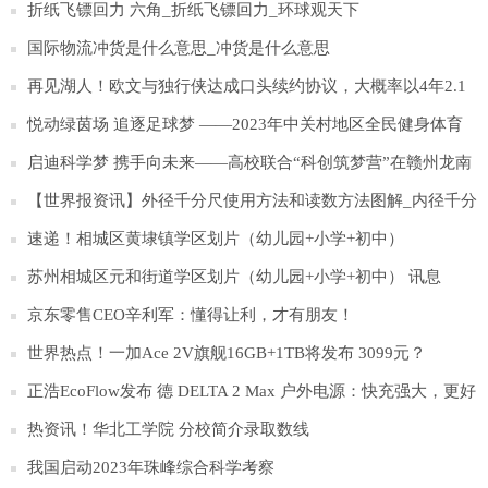
折纸飞镖回力 六角_折纸飞镖回力_环球观天下
国际物流冲货是什么意思_冲货是什么意思
再见湖人！欧文与独行侠达成口头续约协议，大概率以4年2.1
亿留队 天天快播报
悦动绿茵场 追逐足球梦 ——2023年中关村地区全民健身体育
节系列活动 “工行海淀支行杯”五人制足球比赛开幕
启迪科学梦 携手向未来——高校联合“科创筑梦营”在赣州龙南
市思源实验学校结营
【世界报资讯】外径千分尺使用方法和读数方法图解_内径千分
尺的读数方法简介介绍
速递！相城区黄埭镇学区划片（幼儿园+小学+初中）
苏州相城区元和街道学区划片（幼儿园+小学+初中） 讯息
京东零售CEO辛利军：懂得让利，才有朋友！
世界热点！一加Ace 2V旗舰16GB+1TB将发布 3099元？
正浩EcoFlow发布 德 DELTA 2 Max 户外电源：快充强大，更好
远行|全球信息
热资讯！华北工学院 分校简介录取数线
我国启动2023年珠峰综合科学考察