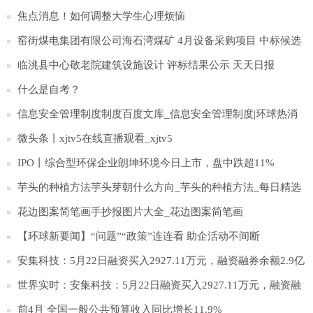
焦点消息！如何调整大学生心理烦恼
窑街煤电集团有限公司海石湾煤矿 4月设备采购项目 中标候选
人公示
临洮县中心敬老院建筑设施设计 评标结果公示 天天日报
什么是自考？
信息安全管理制度制度百度文库_信息安全管理制度|环球热消
息
微头条丨xjtv5在线直播观看_xjtv5
IPO丨综合型环保企业朗坤环境今日上市，盘中跌超11%
芋头的种植方法芋头芽朝什么方向_芋头的种植方法_每日精选
花边图案简笔画手抄报图片大全_花边图案简笔画
【环球新要闻】“问题”“政策”连连看 助企活动不间断
安集科技：5月22日融资买入2927.11万元，融资融券余额2.9亿
元|热议
世界实时：安集科技：5月22日融资买入2927.11万元，融资融
券余额2.9亿元
前4月 全国一般公共预算收入同比增长11.9%