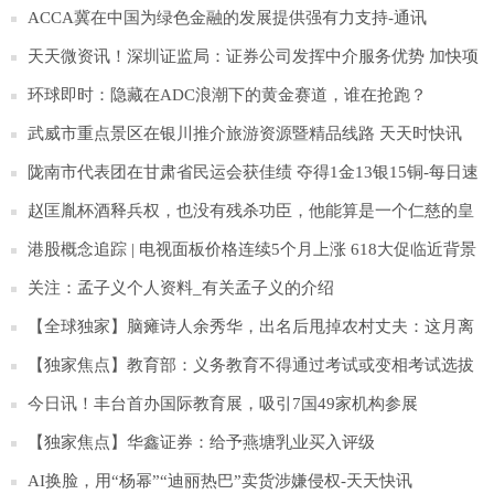
ACCA冀在中国为绿色金融的发展提供强有力支持-通讯
天天微资讯！深圳证监局：证券公司发挥中介服务优势 加快项
目申报
环球即时：隐藏在ADC浪潮下的黄金赛道，谁在抢跑？
武威市重点景区在银川推介旅游资源暨精品线路 天天时快讯
陇南市代表团在甘肃省民运会获佳绩 夺得1金13银15铜-每日速
递
赵匡胤杯酒释兵权，也没有残杀功臣，他能算是一个仁慈的皇
帝吗？|焦点快看
港股概念追踪 | 电视面板价格连续5个月上涨 618大促临近背景
下涨势望延续(附概念股)
关注：孟子义个人资料_有关孟子义的介绍
【全球独家】脑瘫诗人余秀华，出名后甩掉农村丈夫：这月离
婚15万，下个月10万
【独家焦点】教育部：义务教育不得通过考试或变相考试选拔
学生
今日讯！丰台首办国际教育展，吸引7国49家机构参展
【独家焦点】华鑫证券：给予燕塘乳业买入评级
AI换脸，用“杨幂”“迪丽热巴”卖货涉嫌侵权-天天快讯