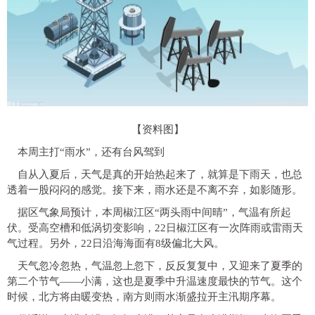
【资料图】
本周主打“雨水”，还有台风驾到
自从入夏后，天气是真的开始热起来了，就算是下雨天，也总
透着一股闷闷的感觉。接下来，雨水还是不离不弃，如影随形。
据区气象局预计，本周椒江区“两头雨中间晴”，气温有所起
伏。受高空槽和低涡切变影响，22日椒江区有一次阵雨或雷雨天
气过程。另外，22日沿海海面有8级偏北大风。
天气忽冷忽热，气温忽上忽下，反反复复中，又迎来了夏季的
第二个节气——小满，这也是夏季中升温速度最快的节气。这个
时候，北方将由暖变热，南方则雨水渐盛拉开主汛期序幕。