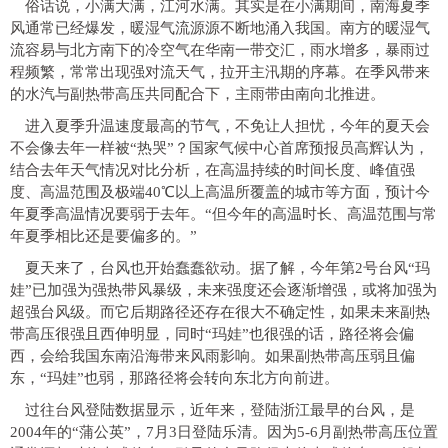
俗话说，小满大满，江河水满。其实是在小满期间，南海夏季
风通常已经爆发，暖湿气流源源不断地涌入我国。南方的暖湿气
流容易与北方南下的冷空气在华南一带交汇，雨水增多，暴雨过
程频繁，常常出现强对流天气，拉开主汛期的序幕。在季风带来
的水汽与副热带高压共同配合下，主雨带由南向北推进。
进入夏季升温速度最高的节气，不免让人担忧，今年的夏天会
不会像去年一样被“热哭”？国家气候中心首席预报员高辉认为，
结合去年天气情况对比分析，在高温持续的时间长度、峰值强
度、高温范围及极端40℃以上高温所覆盖的城市等方面，预计今
年夏季高温情况要弱于去年。“但今年的高温时长、高温范围与常
年夏季相比还是要偏多的。”
夏天来了，台风也开始蠢蠢欲动。据了解，今年第2号台风“玛
娃”已加强为强热带风暴级，未来强度还会逐渐增强，或将加强为
超强台风级。而它后期路径还存在很大不确定性，如果未来副热
带高压很强且西伸明显，同时“玛娃”也很强的话，路径将会偏
西，会给我国东南沿海带来风雨影响。如果副热带高压弱且偏
东，“玛娃”也弱，那路径将会转向东北方向前进。
过往台风登陆数据显示，近年来，登陆浙江最早的台风，是
2004年的“蒲公英”，7月3日登陆乐清。因为5-6月副热带高压位置