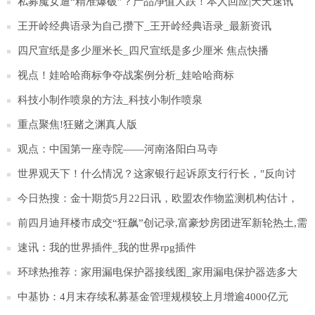
私募魔女遭“精准爆破”？产品净值大跌！本人回应|天天速讯
王开岭经典语录为自己攒下_王开岭经典语录_最新资讯
四尺宣纸是多少厘米长_四尺宣纸是多少厘米 焦点快播
视点！娃哈哈商标争夺战案例分析_娃哈哈商标
科技小制作喷泉的方法_科技小制作喷泉
重点聚焦!狂赌之渊真人版
观点：中国第一座寺院——河南洛阳白马寺
世界观天下！什么情况？这家银行起诉原支行行长，"反向讨
薪"71万，法院判了
今日热搜：金十期货5月22日讯，欧盟农作物监测机构估计，
欧盟2023年软小麦单产为6.01吨/公顷，高于上月预测的5.96吨/
前四月迪拜楼市成交“狂飙”创记录,富豪炒房团进军新轮热土,需
公顷
警惕泡沫隐忧
速讯：我的世界插件_我的世界rpg插件
环球热推荐：家用漏电保护器接线图_家用漏电保护器选多大
中基协：4月末存续私募基金管理规模较上月增逾4000亿元