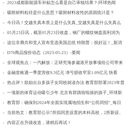
2023成都新能源车补贴怎么看是自己审核结果？|环球热闻
吸附材料粒径是什么意思？吸附材料改性的原因统计是？
今日讯！交越失真本质上是什么失真_交越失真是什么失真么
05月23日讯，截至05月23日收盘，钢厂的螺纹钢盘面利润为
208.1元/吨，较上个交易日增加28.36元-全球通讯
这位非裔共和党人宣布竞选美国总统 特朗普：祝好运！_新消
息
D70商品报价动态（2023-05-23）-要闻
全球观焦点：一汽解放：正研究海参崴港开放事项给公司带来
的影响
金融壹账通一季度营收9.3亿元 净亏损收窄至1.09亿元 快看
热点评！鼓励出台多孩子女同校就读办法 教育部部署2023年普
通中小学招生入学工作
一项新的体育运动吸引少年 北京有群跳啦啦操的孩子_环球新
视野
教育部：确保到2024年全面实现属地招生和“公民同招”_每日
速读
当前热文：教育部公示7所拟同意设置的本科高校，2所新设、
4所更名
内容正在升级改造，请稍后再试！