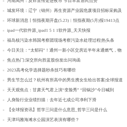
对经济不满情绪蔓延_环球速讯
河南禹州：反诈宣传走进夜市 节目丰富居民点赞
城发环境：辽宁（锦州）再生资源产业园危废项目招标采购及
工程建设均在正常进行 世界时讯
环球新消息丨恒指夜期开盘(5.23)︱恒指夜期(5月)报19413点
低水18点
ipad一代软件源_ipad1 5 1 1软件源_天天快报
福岛核污染水韩国考察团现场考察污染水处理过程|热头条
今日关注：“太郁闷”！通州一新小区交房近半年未通燃气，物
业：保守估计5月20日可解决
焦点热门:深交所向胜蓝股份发出问询函
2023高考化学选择题秒杀技巧有哪些
男生节怎么过？杭州有所高中的男生携女生给出答案|全球报道
天天观焦点：甘肃天气君上演“变脸秀” “回锅沙”今日喊到
人身险行业业绩扫描：去年近七成公司净利下滑
【全球报资讯】哲学三问是什么意思_哲学三问是什么
天津玛雅海滩水公园演艺表演有哪些？