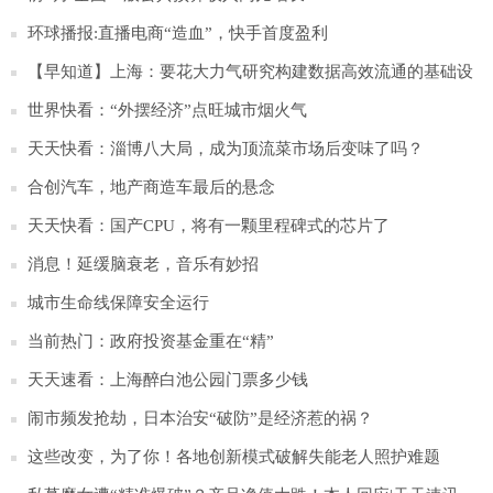
环球播报:直播电商“造血”，快手首度盈利
【早知道】上海：要花大力气研究构建数据高效流通的基础设
施；美股三大指数涨跌不一，特斯拉涨近5%
世界快看：“外摆经济”点旺城市烟火气
天天快看：淄博八大局，成为顶流菜市场后变味了吗？
合创汽车，地产商造车最后的悬念
天天快看：国产CPU，将有一颗里程碑式的芯片了
消息！延缓脑衰老，音乐有妙招
城市生命线保障安全运行
当前热门：政府投资基金重在“精”
天天速看：上海醉白池公园门票多少钱
闹市频发抢劫，日本治安“破防”是经济惹的祸？
这些改变，为了你！各地创新模式破解失能老人照护难题