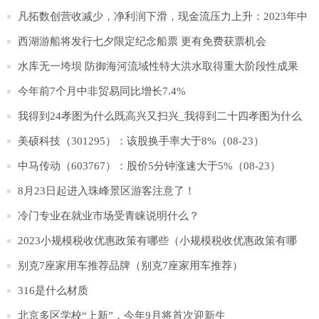
出
凡拓数创营收减少，净利润下滑，现金流压力上升：2023年中
报分析【BT财报快闪】
西湖游船将发行七夕限定纪念船票 更有免费获票机会
水库无一垮坝 防御海河流域性特大洪水取得重大阶段性成果
今年前7个月中非贸易同比增长7.4%
我得到24孝图为什么既高兴又扫兴_我得到二十四孝图为什么
既高兴又扫兴
美硕科技（301295）：该股换手率大于8%（08-23）
中马传动（603767）：股价5分钟涨速大于5%（08-23）
8月23日起进入珠峰景区游客注意了！
冷门专业在就业市场受青睐说明什么？
2023小规模税收优惠政策有哪些（小规模税收优惠政策有哪
些）
别克7座家用车推荐品牌（别克7座家用车推荐）
316是什么材质
北京多区学校“上新”，今年9月将首次迎新生