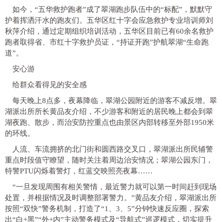
如今，“五华救护跑者”成了翠湖跑步队伍中的“标配”，默默守
护着挥洒汗水的跑友们。五华区红十字会应急救护专业培训师刘
秋萍介绍，通过定期组织培训活动，五华区目前已有60余名救护
跑者取得省、市红十字救护员证，“持证开跑”护航翠湖“生命跑
道”。
安心游
给群众看得见的安全感
每天晚上8点多，夜幕降临，翠湖公园附近的游客不减反增。翠
湖派出所所长黄品友介绍，不少游客和附近的居民晚上都会到翠
湖夜跑、散步，而治安防控重点也由景区内部转移至外部1950米
的环线。
人流、车流拥挤的北门街和圆西路交叉口，翠湖派出所民辅警
重点时段值守瞭望，随时关注着周边治安情况；翠湖公园东门，
特警PTU闪烁着警灯，红蓝交映照亮夜幕……
“一旦发现周围有相关警情，最近警力就可以第一时间赶到现场
处置，并根据情况及时调整部署警力。”黄品友介绍，翠湖派出所
按照“双快”警务机制，打造了“1、3、5”分钟快速反应圈，探索
出“白+黑”“外+内”主动警务模式及“导航式”巡逻模式，切实提升