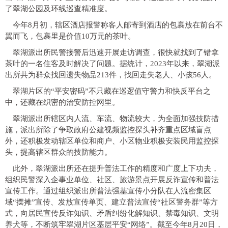
了翠湖公园及环线巡查精准度。
今年8月初，辖区酒店报警称客人邮寄到酒店的包裹放在前台不
翼而飞，包裹里是价值10万元的茶叶。
翠湖派出所民警接警后迅速开展走访调查，很快就找到了错拿
茶叶的一名住客及时解决了问题。据统计，2023年以来，翠湖派
出所共为群众找回遗失物品213件，找回走失老人、小孩56人。
翠湖片区的“平安密码”不只藏在巡逻值守警力和快反平台之
中，还藏在织密的治安防控网里。
翠湖派出所辖区内人流、车流、物流较大，为全面加强技防措
施，派出所除了争取政府公建视频监控探头补齐重点区域盲点
外，还积极发动辖区单位和商户、小区物业积极安装民用监控探
头，提高辖区群众的技防能力。
此外，翠湖派出所还在提升普法工作的精度和广度上下功夫，
组织民警深入企事业单位、社区、旅游景点开展反诈宣传和普法
宣传工作。通过组织派出所普法强基宣传小分队在人流密集区
域“摆摊”宣传、发放宣传单页、建立普法宣传“社区警务群”等方
式，向居民宣传反诈知识、矛盾纠纷化解知识、禁毒知识、文明
养犬等，不断筑牢翠湖片区基层平安“网络”。截至今年8月20日，