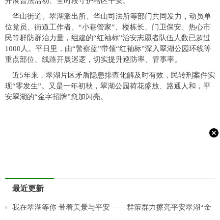
开展普法活动、全时段守护辖区平安。
华山街道、翠湖派出所、华山司法所等部门共同发力，动员单
位党员、街道工作者、“小巷管家”、楼栋长、门卫保安、热心市
民等群防群治力量，组建的“红袖标”治安志愿者队伍人数已超过
1000人。平日里，由“警察蓝”带领“红袖标”深入翠湖公园环线等
重点部位、线路开展巡逻，切实提升巡防率、管事率。
近5年来，翠湖片区矛盾隐患排查化解及时有效，民转刑案件实
现“零发生”。又是一年初秋，翠湖公园荷花盛放、路通人和，平
安翠湖的“金字招牌”愈加闪亮。
最近更新
​我在翠湖等你 带着美景与平安 ——群策群力擦亮平安翠湖“金