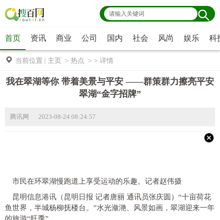
首页
资讯
商业
公司
国内
社会
风尚
娱乐
科
当前位置
|
主页
>
热点
> >
详情
​我在翠湖等你 带着美景与平安 ——群策群力擦亮平安
翠湖“金字招牌”
腾讯网 2023-08-24 08:24:57
市民在环翠湖慢跑道上享受运动的乐趣。记者赵伟摄
昆明信息港讯（昆明日报 记者唐丽 通讯员张庆圆）
“十亩荷花
鱼世界，半城杨柳抚楼台。”水光潋滟、风景如画，翠湖迎来一年
的旅游“旺季”。