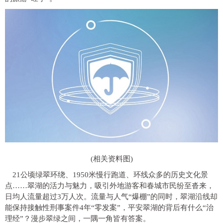
(相关资料图)
21公顷绿翠环绕、1950米慢行跑道、环线众多的历史文化景
点……翠湖的活力与魅力，吸引外地游客和春城市民纷至沓来，
日均人流量超过3万人次。流量与人气“爆棚”的同时，翠湖沿线却
能保持接触性刑事案件4年“零发案”，平安翠湖的背后有什么“治
理经”？漫步翠绿之间，一隅一角皆有答案。