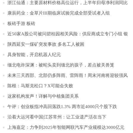
浙江仙通：主要原材料价格高位运行，上半年归母净利润同比
下降6.65%
康辰药业：金草片III期临床试验完成全部受试者入组
板砖手游 板砖
近50家A股公司被问碧桂园相关风险：供应商成立专门小组 银
行辟谣千亿贷款
陕西延安一煤矿突发事故 多名工人被困
具身智能，开启机器人纪元
缅北电诈深渊：被蛇头卖到缅北的孩子，差点被关兽笼
未来三天西部、北部仍多阵雨、雷阵雨！周末河南将迎较强风
雨！
陈根：马斯克松口？X可能会失败
这家机构发声！详解与中植集团关系
午评：创业板指冲高回落跌1.3% 两市近4000只个股下跌
沿着大运河看中国|江苏常州：让工业遗产活在当下
上海嘉定：力争到2025年智能网联汽车产业规模达3000亿元