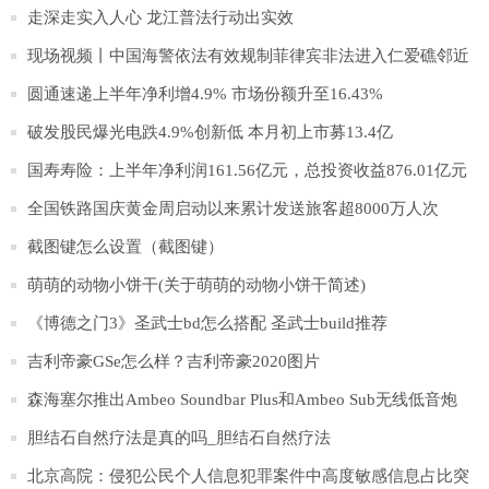
走深走实入人心 龙江普法行动出实效
现场视频丨中国海警依法有效规制菲律宾非法进入仁爱礁邻近
海域船只
圆通速递上半年净利增4.9% 市场份额升至16.43%
破发股民爆光电跌4.9%创新低 本月初上市募13.4亿
国寿寿险：上半年净利润161.56亿元，总投资收益876.01亿元
全国铁路国庆黄金周启动以来累计发送旅客超8000万人次
截图键怎么设置（截图键）
萌萌的动物小饼干(关于萌萌的动物小饼干简述)
《博德之门3》圣武士bd怎么搭配 圣武士build推荐
吉利帝豪GSe怎么样？吉利帝豪2020图片
森海塞尔推出Ambeo Soundbar Plus和Ambeo Sub无线低音炮
胆结石自然疗法是真的吗_胆结石自然疗法
北京高院：侵犯公民个人信息犯罪案件中高度敏感信息占比突