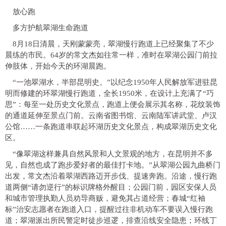
放心跑
多方护航翠湖生命跑道
8月18日清晨，天刚蒙蒙亮，翠湖慢行跑道上已经聚集了不少
晨练的市民。64岁的常文杰如往常一样，准时在翠湖公园门前拉
伸肢体，开始今天的环湖晨跑。
“一池翠湖水，半部昆明史。”以纪念1950年人民解放军进驻昆
明而修建的环翠湖慢行跑道，全长1950米，在设计上充满了“巧
思”：每至一处历史文化景点，跑道上便会展示其名称，花纹装饰
的通道延伸至景点门前。云南省图书馆、云南陆军讲武堂、卢汉
公馆……一条跑道串联起环湖历史文化景点，构成翠湖历史文化
区。
“像翠湖这样兼具自然风景和人文景观的地方，在昆明并不多
见，自然也成了跑步爱好者的最佳打卡地。”从翠湖公园九曲桥门
出发，常文杰沿着翠湖西路迈开步伐、提速奔跑。沿途，慢行跑
道两侧“请勿逆行”的标识牌格外醒目；公园门前，园区安保人员
和城市管理执勤人员劝导商贩，避免其占道经营；春城“红袖
标”治安志愿者在跑道入口，提醒过往非机动车不要误入慢行跑
道；翠湖派出所民警定时徒步巡逻，排查沿线安全隐患；环线丁