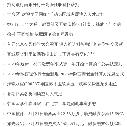
招商银行南阳分行一高管任职资格获批
丰台区“欢迎学子回家”活动为区域发展注入人才动能
继985、211之后，教育部又开始实施101计划，释放了什么信
号？
徐书.医案赏析|从厥阴论治克罗恩病
首届北京交叉科学大会召开 深入推进科教融汇构建学科交叉新
格局
百城房贷利率最新数据出炉，下月会有变化吗？
2024年退休，视同缴费年限从哪一年开始计算的？总共认定几
年？
2023年陕西退休养老金新规 2023年陕西养老金计算方法及公式
如下
海螺水泥(600585)弱复苏下业绩承压，成本优势显龙头地位
暑期怀柔各类阅读空间人气足
韩国留学生崔瑜珉：在北京上学是如此丰富多彩
中国软件：8月21日融券卖出22.58万股，融资融券余额15.39亿
元
豫光金铅：8月21日融资买入1522.51万元，融资融券余额3.89