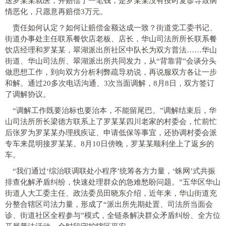
送罗某某就医，并赔偿了一笔钱，是罗某某没有按时复诊导致病
情恶化，只愿意再赔偿3万元。
责任如何认定？如何让赔偿金额达成一致？街道党工委书记、
街道办事处主任联系餐饮店老板、店长，华山司法所所长联系餐
饮店经理和罗某某，翠湖派出所社区中队长为双方普法……华山
街道、华山司法所、翠湖派出所共同发力，从“背靠背”会谈分头
做思想工作，到向双方分析利弊疏导劝说，再说服双方各让一步
和解。通过20多次电话沟通、3次当面调解，8月8日，双方签订
了调解协议。
“调解工作既要治标也要治本，不能留尾巴。”调解结束后，华
山司法所所长梁德方联系上了罗某某四川老家的村委会，忙前忙
后张罗为罗某某办理残疾证、申请低保等事宜，还协调村委会派
专车来昆明接罗某某。8月10日傍晚，罗某某顺利坐上了返乡的
车。
“我们通过‘综治联调联处小程序’统筹各方力量，‘蛛网’式共振
排查化解矛盾纠纷，快速处理群众的急难愁盼问题。”五华区华山
街道人大工委主任、政法委员田晓东介绍，近年来，华山街道充
分整合辖区司法力量，形成了“派出所先期处置、司法所当面会
诊、街道社区全程参与”模式，全链条解决群众矛盾纠纷、全方位