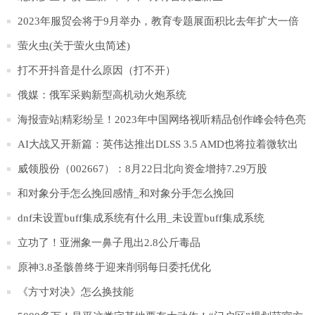
2023年服贸会将于9月举办，教育专题展面积比去年扩大一倍
萤火虫(关于萤火虫简述)
打不开抖音是什么原因（打不开）
俄媒：俄军采购新型高机动火炮系统
海报壹站|精彩纷呈！2023年中国网络视听精品创作峰会特色亮
点抢先看
AI大战又开新篇：英伟达推出DLSS 3.5 AMD也将拉着微软出
招
威领股份（002667）：8月22日北向资金增持7.29万股
和对象分手怎么挽回感情_和对象分手怎么挽回
dnf未设置buff集成系统有什么用_未设置buff集成系统
立功了！亚洲象一鼻子甩出2.8公斤毒品
原神3.8圣骸兽终于迎来削弱每日委托优化
《方寸对决》怎么换技能