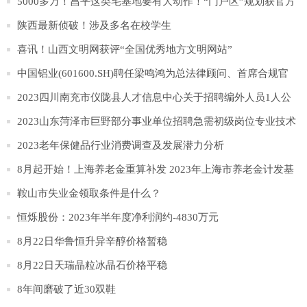
5000多万！昌平这类宅基地要有大动作！“门户区”规划获官方
回应！
陕西最新侦破！涉及多名在校学生
喜讯！山西文明网获评“全国优秀地方文明网站”
中国铝业(601600.SH)聘任梁鸣鸿为总法律顾问、首席合规官
2023四川南充市仪陇县人才信息中心关于招聘编外人员1人公
告
2023山东菏泽市巨野部分事业单位招聘急需初级岗位专业技术
人员笔试公告
2023老年保健品行业消费调查及发展潜力分析
8月起开始！上海养老金重算补发 2023年上海市养老金计发基
数是多少
鞍山市失业金领取条件是什么？
恒烁股份：2023年半年度净利润约-4830万元
8月22日华鲁恒升异辛醇价格暂稳
8月22日天瑞晶粒冰晶石价格平稳
8年间磨破了近30双鞋