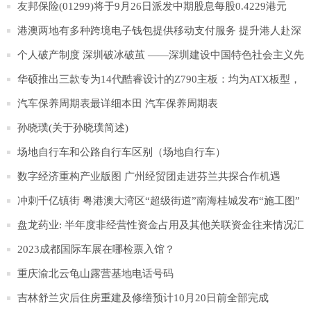
字招牌”
友邦保险(01299)将于9月26日派发中期股息每股0.4229港元
港澳两地有多种跨境电子钱包提供移动支付服务 提升港人赴深
消费体验
个人破产制度 深圳破冰破茧 ——深圳建设中国特色社会主义先
行示范区4周年系列报道之九
华硕推出三款专为14代酷睿设计的Z790主板：均为ATX板型，
支持Wi-Fi 7
汽车保养周期表最详细本田 汽车保养周期表
孙晓璞(关于孙晓璞简述)
场地自行车和公路自行车区别（场地自行车）
数字经济重构产业版图 广州经贸团走进芬兰共探合作机遇
冲刺千亿镇街 粤港澳大湾区“超级街道”南海桂城发布“施工图”
盘龙药业: 半年度非经营性资金占用及其他关联资金往来情况汇
总表
2023成都国际车展在哪检票入馆？
重庆渝北云龟山露营基地电话号码
吉林舒兰灾后住房重建及修缮预计10月20日前全部完成