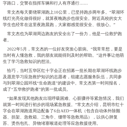
字路口，交警在指挥车辆和行人有序通行……
常文杰每天要绕翠湖跑上10公里，已坚持跑步两年多。“翠湖环
线灯光亮化做得很好，就算夜晚跑步也很安全。附近高校的女大
学生也经常在这里夜跑晨跑，大家都感觉很安全、很放心。”
常文杰也为翠湖周边跑友的安全出了一份力，他是一位救护跑
者。
2022年5月，常文杰的一位好友突发心脏病。“我常常想，要是
当时有人懂急救，我的朋友就能得到及时的帮助。”这件事让他萌
生了学习急救知识的想法。
恰巧，当时五华区红十字会正在招募一批长期在翠湖环线跑步
及愿意学习应急救护知识的志愿者，组建志愿服务队伍，共同参
与到翠湖公园环线“生命跑道”的建设中。常文杰第一时间报名，
成了“五华救护跑者”的第一批成员。
“如果发现其他跑友出现呼吸困难、心脏骤停等紧急情况，我们
就第一时间进行初步的现场紧急救援。”常文杰介绍，昆明市红十
字会在翠湖跑道周边配备了6台AED一体机（包含自动体外除颤
器、担架、急救箱、三角巾、绷带等急救用品），以供心肺复
苏、烫伤包扎、异物堵塞喉道处理等应急救援使用。