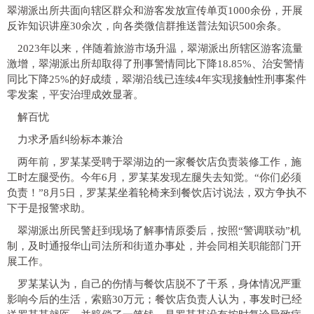
翠湖派出所共面向辖区群众和游客发放宣传单页1000余份，开展
反诈知识讲座30余次，向各类微信群推送普法知识500余条。
2023年以来，伴随着旅游市场升温，翠湖派出所辖区游客流量
激增，翠湖派出所却取得了刑事警情同比下降18.85%、治安警情
同比下降25%的好成绩，翠湖沿线已连续4年实现接触性刑事案件
零发案，平安治理成效显著。
解百忧
力求矛盾纠纷标本兼治
两年前，罗某某受聘于翠湖边的一家餐饮店负责装修工作，施
工时左腿受伤。今年6月，罗某某发现左腿失去知觉。“你们必须
负责！”8月5日，罗某某坐着轮椅来到餐饮店讨说法，双方争执不
下于是报警求助。
翠湖派出所民警赶到现场了解事情原委后，按照“警调联动”机
制，及时通报华山司法所和街道办事处，并会同相关职能部门开
展工作。
罗某某认为，自己的伤情与餐饮店脱不了干系，身体情况严重
影响今后的生活，索赔30万元；餐饮店负责人认为，事发时已经