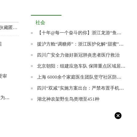
社会
网络诈骗团伙藏匿缅北作案 涉案金额近2000万元
【十年@每一个奋斗的你】浙江龙游“鱼王”张双其：愿为农村养出一条“共富鱼”
援沪方舱“调糖师”：浙江医护化解“甜蜜”的烦恼
居
四川广安全力做好新冠肺炎患者医疗救治
北京朝阳：组建应急车队 保障重点区域居民就医
受审
上海 6000余个家庭医生团队坚守社区防控阵地
四川“双减”实施方案出台：严禁布置手机打卡作业
无限
湖北神农架野生鸟类增至451种