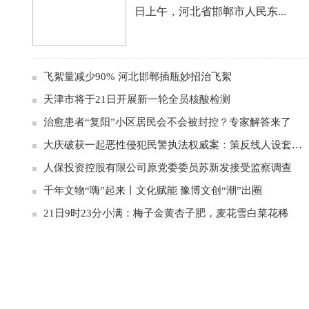
日上午，河北省邯郸市人民东...
飞絮量减少90% 河北邯郸插瓶妙招治飞絮
天津市将于21日开展新一轮全员核酸检测
治愈患者“复阳”小区居民会不会被封控？专家解答来了
大庆破获一起恶性侵犯民警执法权威案：策反线人设套诬陷民警
人保投资控股有限公司原党委委员苏新发接受监察调查
千年文物“嗨”起来丨文化赋能 豫博文创“潮”出圈
21日9时23分小满：梅子金黄杏子肥，麦花雪白菜花稀