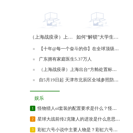
【十年@每一个奋斗的你】在全球顶级精算比赛夺冠的南开姑娘：始终满怀期待地前行
（上海战疫录）上海共享单车运力回暖 公共交通有望从22日起逐步恢复
如何“解锁”大学生进工厂？
【十年@每一个奋斗的你】在全球顶级精算比赛夺冠的南开姑娘：始终满怀期待地前行
广东拥有家庭医生5.37万人
（上海战疫录）上海出台“方舱处置标准” 努力实现循环利用、资源再生、安全处置
自5月19日起 天津市北辰区全域参照防范区管理
娱乐
怪物猎人ol套装的配置要求是什么？怪物猎人的原名是什么？
1
星球大战前传2克隆人的进攻是什么意思？星球大战前传2的故事梗概是?
2
彩虹六号小说中主要人物是？彩虹六号游戏故事题材改编自小说吗？
3