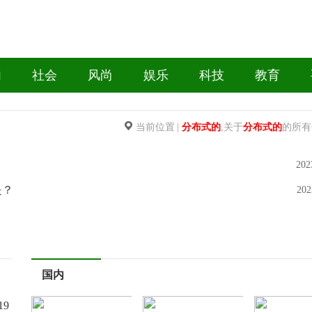
内
社会
风尚
娱乐
科技
教育
当前位置
|
分布式的
,关于
分布式的
的所有
202
是？
202
国内
19