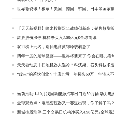
世界微资讯！极寒！美国、德国、韩国、日本等国家集
【天天新视野】峰米投影双11战绩创新高：销售额增长
聚辰股份涨停 机构净买入2.08亿元0全球简讯
双11榜上无名，逸仙电商黄锦峰该着急了
四年一度的足球盛宴——世界杯要来了 你会在哪儿看
天天微动态丨扫地机器人遇冷？科沃斯、石头科技求
“虚火”的茶饮创业？十店九亏一年损失60万，年轻人
当前滚动:1-10月我国新能源汽车出口近50万辆 动力电池
全球观热点：电感变压器又一赛道出现，你了解了吗
新城控股涨停 三个交易日机构净买入4.98亿元2全球观