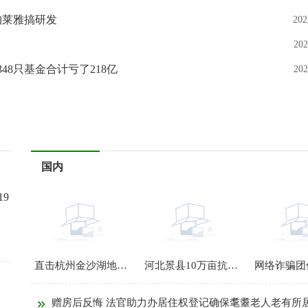
珀莱雅搞研发
202
202
48只基金合计亏了218亿
202
国内
19
直击杭州金沙湖地铁站抢通24小时：护航城市地下动脉
河北景县10万亩抗旱节水杂粮作物播种正忙
赠房后反悔 法官助力办居住权登记确保耄耋老人老有所