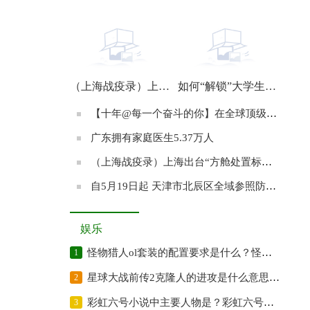
【十年@每一个奋斗的你】在全球顶级精算比赛夺冠的南开姑娘：始终满怀期待地前行
（上海战疫录）上海共享单车运力回暖 公共交通有望从22日起逐步恢复
如何“解锁”大学生进工厂？
【十年@每一个奋斗的你】在全球顶级精算比赛夺冠的南开姑娘：始终满怀期待地前行
广东拥有家庭医生5.37万人
（上海战疫录）上海出台“方舱处置标准” 努力实现循环利用、资源再生、安全处置
自5月19日起 天津市北辰区全域参照防范区管理
娱乐
怪物猎人ol套装的配置要求是什么？怪物猎人的原名是什么？
1
星球大战前传2克隆人的进攻是什么意思？星球大战前传2的故事梗概是?
2
彩虹六号小说中主要人物是？彩虹六号游戏故事题材改编自小说吗？
3