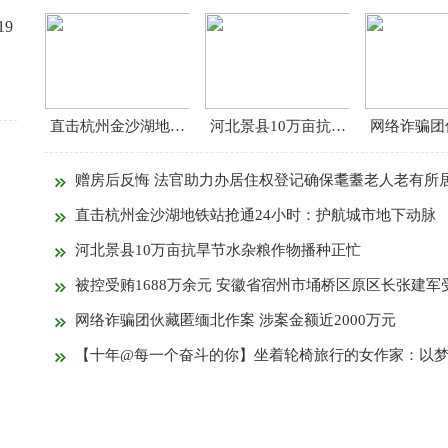
19
直击杭州金沙湖地铁站抢通24小时：护航城市地下动脉
河北景县10万亩抗旱节水杂粮作物播种正忙
赠房后反悔 法官助力办居住权登记确保耄耋老人老有所
直击杭州金沙湖地铁站抢通24小时：护航城市地下动脉
河北景县10万亩抗旱节水杂粮作物播种正忙
被控受贿1688万余元 安徽省宿州市埇桥区原区长张建军
网络诈骗团伙藏匿缅北作案 涉案金额近2000万元
【十年@每一个奋斗的你】坐着轮椅旅行的女作家：以梦为马 未来