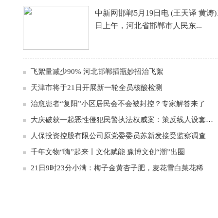
中新网邯郸5月19日电 (王天译 黄涛)
日上午，河北省邯郸市人民东...
飞絮量减少90% 河北邯郸插瓶妙招治飞絮
天津市将于21日开展新一轮全员核酸检测
治愈患者“复阳”小区居民会不会被封控？专家解答来了
大庆破获一起恶性侵犯民警执法权威案：策反线人设套诬陷民警
人保投资控股有限公司原党委委员苏新发接受监察调查
千年文物“嗨”起来丨文化赋能 豫博文创“潮”出圈
21日9时23分小满：梅子金黄杏子肥，麦花雪白菜花稀