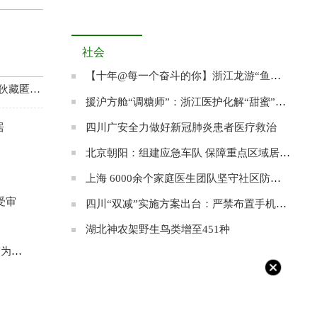
社会
【十年@每一个奋斗的你】浙江龙游“鱼王”张双其：愿为农村养出一条“共富鱼”
网络诈骗团伙藏匿缅北作案 涉案金额近2000万元
援沪方舱“调糖师”：浙江医护化解“甜蜜”的烦恼
四川广安全力做好新冠肺炎患者医疗救治
居
北京朝阳：组建应急车队 保障重点区域居民就医
上海 6000余个家庭医生团队坚守社区防控阵地
受审
四川“双减”实施方案出台：严禁布置手机打卡作业
湖北神农架野生鸟类增至451种
无限