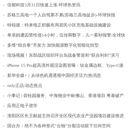
佳都科技3月31日快速上涨-环球热资讯
苏格兰高地一个人自驾累不累(苏格兰高地徒步)-环球快报
特锐德：特来电正积极布局居民小区充电基础设施建设
单亲妈遭囚禁性侵14小时，仅传两数字，儿一看秒报警:全球快
报
多维“组合拳”齐发力 加快能源数字化智能化转型
现场视频！东部战区组织环台岛战备警巡和“联合利剑”演习
iPhone 15 Pro超高清外观渲染图首曝：钛金属边框、Type-C接
口
新华全媒+｜从绿色机遇透视中国经济活力|热消息
only正品:动态焦点
小事记 | 碧桂园服务、中海物业中标佛山、香港项目 粤泰破产
清算案通过
应用正电子谱学
淮阳区区长王献超主持召开全区现代农业产业园项目建设推进
会
国台办：绝不为各种形式“台独”分裂活动留下任何空间