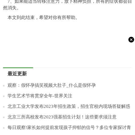
7、如果能适当转移注意力，放下精神负担，所有的症状都会自
然消失。
本文到此结束，希望对你有所帮助。
最近更新
观察：假怀孕搞笑视频大肚子_什么是假怀孕
学生艺术节将贯穿全年-世界关注
北京工业大学发布2023年招生政策，招生官校内现场答疑解惑
_每日快播
北京三所高校发布2023强基招生计划！这些要求须注意
每日观察!家长如何提前发现孩子抑郁的信号？多位专家探讨青