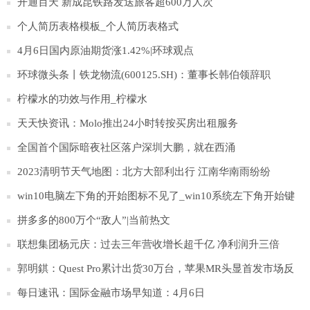
农场饲养的约4万只蛋鸡都将被扑杀。这是日本当前禽流感流行
开通百天 新成昆铁路发送旅客超600万人次
季报告的第83起疫情。
个人简历表格模板_个人简历表格式
4月6日国内原油期货涨1.42%|环球观点
环球微头条丨铁龙物流(600125.SH)：董事长韩伯领辞职
柠檬水的功效与作用_柠檬水
天天快资讯：Molo推出24小时转按买房出租服务
全国首个国际暗夜社区落户深圳大鹏，就在西涌
2023清明节天气地图：北方大部利出行 江南华南雨纷纷
win10电脑左下角的开始图标不见了_win10系统左下角开始键
不见|环球微头条
拼多多的800万个“敌人”|当前热文
联想集团杨元庆：过去三年营收增长超千亿 净利润升三倍
郭明錤：Quest Pro累计出货30万台，苹果MR头显首发市场反
馈存疑
每日速讯：国际金融市场早知道：4月6日