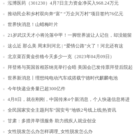
少年抑郁防治
泓博医药（301230）4月7日主力资金净买入968.24万元
推动民企和乡村双向奔“富” “万企兴万村”项目签约76亿元
世界快消息！山蜡梅叶片
21岁武汉天才小将沦落中甲！一脚世界波让人记住，却没能留
在中超！
这么近 那么美 周末到河北 | “爱情公路”火了！河北还有这
些“爱情打卡地”超浪漫！|环球快消息
北京菜百黄金价格今天多少一克（2023年04月09日）
拜登将与英国首相苏纳克举行会晤 美国会已发传票拜登后院起
火
世界新消息丨理想纯电动汽车或搭载宁德时代麒麟电池
今年快递业务量已超300亿件
4月8日，就在刚刚，中国传来4个新消息，个人快递信息将进
行加密_当前报道
全民国家安全主题列车“国安号”地铁2号线上线|热资讯
甘肃：多措并举强服务 助力残疾人就业创业
女性脱发怎么办怎样调理_女性脱发怎么办