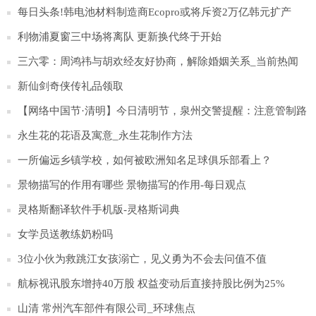
每日头条!韩电池材料制造商Ecopro或将斥资2万亿韩元扩产
利物浦夏窗三中场将离队 更新换代终于开始
三六零：周鸿祎与胡欢经友好协商，解除婚姻关系_当前热闻
新仙剑奇侠传礼品领取
【网络中国节·清明】今日清明节，泉州交警提醒：注意管制路
段 错峰祭扫避拥堵
永生花的花语及寓意_永生花制作方法
一所偏远乡镇学校，如何被欧洲知名足球俱乐部看上？
景物描写的作用有哪些 景物描写的作用-每日观点
灵格斯翻译软件手机版-灵格斯词典
女学员送教练奶粉吗
3位小伙为救跳江女孩溺亡，见义勇为不会去问值不值
航标视讯股东增持40万股 权益变动后直接持股比例为25%
山清 常州汽车部件有限公司_环球焦点