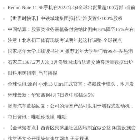
Redmi Note 11 SE手机在2022年Q4全球出货量超100万部 :当前
观点
【世界时快讯】中铁城建集团拟转让淮安置业100%股权
中国结算：股票类业务最低备付缴纳比例由16%降至15%左右|
滚动
注意！北京初三体育现场考试明年起这样调整-全球视点
国家老年大学上线读书社区 推荐老年大学生们看99本书-热消
息
石家庄1367.2万人次 3月份我国城市轨道交通客运量数据出炉
环球精选
眼科用药指南_当前播报
全球快讯:原创 小米13 Ultra正式官宣：搭载徕卡镜头，本月发
布
环球最新：华安鑫创4月7日盘中涨幅达5%
渤海汽车董秘回复：公司的活塞产品可以用于增程式发动机，
目前参与塞力斯问界M5、M7增程式发动机的配套:世界速看
每日资讯：唯独你没懂_唯独
【全球聚看点】西青区民盛里社区因地制宜做公益 闲置设施变
身“爱心置换亭”
这堂语文公开课缘何走红网络 天天视讯