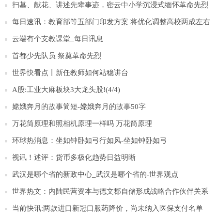
扫墓、献花、讲述先辈事迹，密云中小学沉浸式缅怀革命先烈
每日速讯：教育部等五部门印发方案 将优化调整高校两成左右
学科专业布点
云端有个支教课堂_每日讯息
首都少先队员 祭奠革命先烈
世界快看点丨新任教师如何站稳讲台
A股:工业大麻板块3大龙头股!(4/4)
嫦娥奔月的故事简短-嫦娥奔月的故事50字
万花筒原理和照相机原理一样吗 万花筒原理
环球热消息：坐如钟卧如弓行如风-坐如钟卧如弓
视讯！述评：货币多极化趋势日益明晰
武汉是哪个省的新政中心_武汉是哪个省的-世界观点
世界热文：内陆民营资本与德文郡自储形成战略合作伙伴关系
当前快讯:两款进口新冠口服药降价，尚未纳入医保支付名单