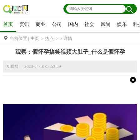
首页
资讯
商业
公司
国内
社会
风尚
娱乐
科
当前位置
|
主页
>
热点
> >
详情
观察：假怀孕搞笑视频大肚子_什么是假怀孕
互联网 2023-04-10 09:53:59