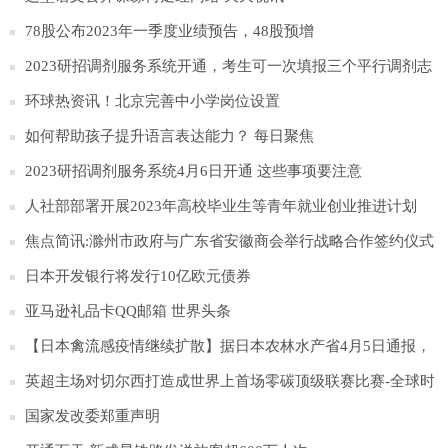
78股公布2023年一季度业绩预告，48股预增
2023研招调剂服务系统开通，考生可一次填报三个平行调剂志
愿
环球热资讯！北京完善中小学岗位设置
如何帮助孩子提升语言表达能力？ 每日聚焦
2023研招调剂服务系统4月6日开通 这些事项要注意
人社部部署开展2023年高校毕业生等青年就业创业推进计划
焦点简讯:滁州市政府与广东省安徽商会举行战略合作签约仪式
日本开发银行将发行10亿欧元债券
亚马逊礼品卡QQ邮箱 世界头条
【日本禽流感疫情继续扩散】据日本农林水产省4月5日通报，
日本北海道千岁市一处农场发生高致病性H5N1型禽流感疫情。
英超主场对切尔西打造成世界上首场零碳顶级联赛比赛-全球时
这家农场饲养的约35万只蛋鸡以及同一城市与其有关的另一家
讯
国家发改委郑重声明