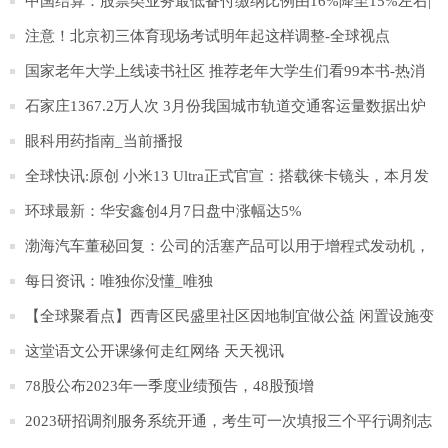
中国结算：股票类业务最低备付缴纳比例由16%降至15%左右|
滚动
注意！北京初三体育现场考试明年起这样调整-全球视点
国家老年大学上线读书社区 推荐老年大学生们看99本书-热消
息
石家庄1367.2万人次 3月份我国城市轨道交通客运量数据出炉
环球精选
眼科用药指南_当前播报
全球快讯:原创 小米13 Ultra正式官宣：搭载徕卡镜头，本月发
布
环球最新：华安鑫创4月7日盘中涨幅达5%
渤海汽车董秘回复：公司的活塞产品可以用于增程式发动机，
目前参与塞力斯问界M5、M7增程式发动机的配套:世界速看
每日资讯：唯独你没懂_唯独
【全球聚看点】西青区民盛里社区因地制宜做公益 闲置设施变
身“爱心置换亭”
这堂语文公开课缘何走红网络 天天视讯
78股公布2023年一季度业绩预告，48股预增
2023研招调剂服务系统开通，考生可一次填报三个平行调剂志