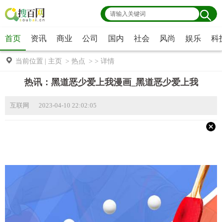
首页
资讯
商业
公司
国内
社会
风尚
娱乐
科
当前位置
|
主页
>
热点
> >
详情
热讯：黑道恶少爱上我漫画_黑道恶少爱上我
互联网 2023-04-10 22:02:05