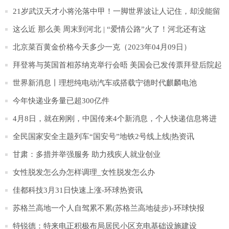
21岁武汉天才小将沦落中甲！一脚世界波让人记住，却没能留
在中超！
这么近 那么美 周末到河北 | “爱情公路”火了！河北还有这
些“爱情打卡地”超浪漫！|环球快消息
北京菜百黄金价格今天多少一克（2023年04月09日）
拜登将与英国首相苏纳克举行会晤 美国会已发传票拜登后院起
火
世界新消息丨理想纯电动汽车或搭载宁德时代麒麟电池
今年快递业务量已超300亿件
4月8日，就在刚刚，中国传来4个新消息，个人快递信息将进
行加密_当前报道
全民国家安全主题列车“国安号”地铁2号线上线|热资讯
甘肃：多措并举强服务 助力残疾人就业创业
女性脱发怎么办怎样调理_女性脱发怎么办
佳都科技3月31日快速上涨-环球热资讯
苏格兰高地一个人自驾累不累(苏格兰高地徒步)-环球快报
特锐德：特来电正积极布局居民小区充电基础设施建设