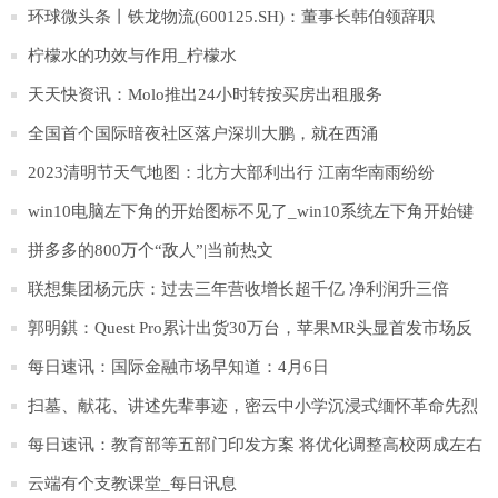
环球微头条丨铁龙物流(600125.SH)：董事长韩伯领辞职
柠檬水的功效与作用_柠檬水
天天快资讯：Molo推出24小时转按买房出租服务
全国首个国际暗夜社区落户深圳大鹏，就在西涌
2023清明节天气地图：北方大部利出行 江南华南雨纷纷
win10电脑左下角的开始图标不见了_win10系统左下角开始键
不见|环球微头条
拼多多的800万个“敌人”|当前热文
联想集团杨元庆：过去三年营收增长超千亿 净利润升三倍
郭明錤：Quest Pro累计出货30万台，苹果MR头显首发市场反
馈存疑
每日速讯：国际金融市场早知道：4月6日
扫墓、献花、讲述先辈事迹，密云中小学沉浸式缅怀革命先烈
每日速讯：教育部等五部门印发方案 将优化调整高校两成左右
学科专业布点
云端有个支教课堂_每日讯息