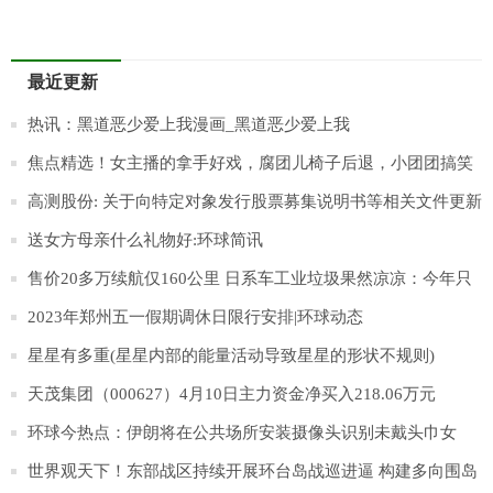
最近更新
热讯：黑道恶少爱上我漫画_黑道恶少爱上我
焦点精选！女主播的拿手好戏，腐团儿椅子后退，小团团搞笑
搞怪，那沫子呢？
高测股份: 关于向特定对象发行股票募集说明书等相关文件更新
财务数据的提示性公告
送女方母亲什么礼物好:环球简讯
售价20多万续航仅160公里 日系车工业垃圾果然凉凉：今年只
卖出15辆|今日聚焦
2023年郑州五一假期调休日限行安排|环球动态
星星有多重(星星内部的能量活动导致星星的形状不规则)
天茂集团（000627）4月10日主力资金净买入218.06万元
环球今热点：伊朗将在公共场所安装摄像头识别未戴头巾女
性，违者将予警告
世界观天下！东部战区持续开展环台岛战巡进逼 构建多向围岛