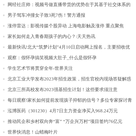
锁台态势
网经社庄帅：视频号做直播带货的优势在于其基于社交体系的
完整私域生态_天天视点
男子驾车冲撞女子致3死7伤！警方通报
涨停雷达：影视传媒个股异动 上海电影触及涨停 重点聚焦
家长如何走入青春期孩子的内心？:天天热讯
最新快讯!北大“筑梦计划”4月10日启动网上报名，主要招收优
秀农村学生
观察：假怀孕搞笑视频大肚子_什么是假怀孕
学生艺术节将贯穿全年-世界关注
北京工业大学发布2023年招生政策，招生官校内现场答疑解惑
_每日快播
北京三所高校发布2023强基招生计划！这些要求须注意
每日观察!家长如何提前发现孩子抑郁的信号？多位专家探讨青
少年抑郁防治
泓博医药（301230）4月7日主力资金净买入968.24万元
推动民企和乡村双向奔“富” “万企兴万村”项目签约76亿元
世界快消息！山蜡梅叶片