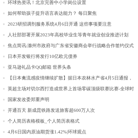
愿
环球热资讯！北京完善中小学岗位设置
如何帮助孩子提升语言表达能力？ 每日聚焦
2023研招调剂服务系统4月6日开通 这些事项要注意
人社部部署开展2023年高校毕业生等青年就业创业推进计划
焦点简讯:滁州市政府与广东省安徽商会举行战略合作签约仪式
日本开发银行将发行10亿欧元债券
亚马逊礼品卡QQ邮箱 世界头条
【日本禽流感疫情继续扩散】据日本农林水产省4月5日通报，
日本北海道千岁市一处农场发生高致病性H5N1型禽流感疫情。
英超主场对切尔西打造成世界上首场零碳顶级联赛比赛-全球时
这家农场饲养的约35万只蛋鸡以及同一城市与其有关的另一家
讯
国家发改委郑重声明
农场饲养的约4万只蛋鸡都将被扑杀。这是日本当前禽流感流行
开通百天 新成昆铁路发送旅客超600万人次
季报告的第83起疫情。
个人简历表格模板_个人简历表格式
4月6日国内原油期货涨1.42%|环球观点