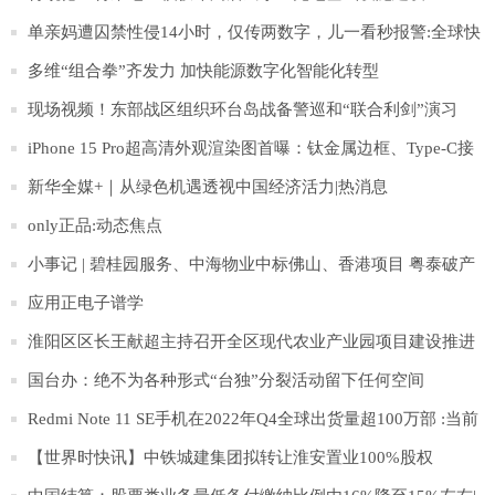
单亲妈遭囚禁性侵14小时，仅传两数字，儿一看秒报警:全球快
报
多维“组合拳”齐发力 加快能源数字化智能化转型
现场视频！东部战区组织环台岛战备警巡和“联合利剑”演习
iPhone 15 Pro超高清外观渲染图首曝：钛金属边框、Type-C接
口
新华全媒+｜从绿色机遇透视中国经济活力|热消息
only正品:动态焦点
小事记 | 碧桂园服务、中海物业中标佛山、香港项目 粤泰破产
清算案通过
应用正电子谱学
淮阳区区长王献超主持召开全区现代农业产业园项目建设推进
会
国台办：绝不为各种形式“台独”分裂活动留下任何空间
Redmi Note 11 SE手机在2022年Q4全球出货量超100万部 :当前
观点
【世界时快讯】中铁城建集团拟转让淮安置业100%股权