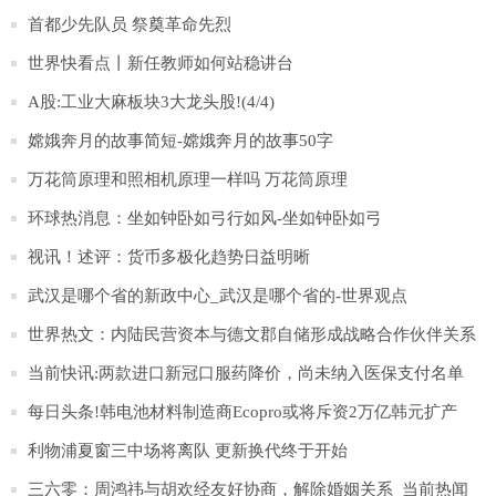
首都少先队员 祭奠革命先烈
世界快看点丨新任教师如何站稳讲台
A股:工业大麻板块3大龙头股!(4/4)
嫦娥奔月的故事简短-嫦娥奔月的故事50字
万花筒原理和照相机原理一样吗 万花筒原理
环球热消息：坐如钟卧如弓行如风-坐如钟卧如弓
视讯！述评：货币多极化趋势日益明晰
武汉是哪个省的新政中心_武汉是哪个省的-世界观点
世界热文：内陆民营资本与德文郡自储形成战略合作伙伴关系
当前快讯:两款进口新冠口服药降价，尚未纳入医保支付名单
每日头条!韩电池材料制造商Ecopro或将斥资2万亿韩元扩产
利物浦夏窗三中场将离队 更新换代终于开始
三六零：周鸿祎与胡欢经友好协商，解除婚姻关系_当前热闻