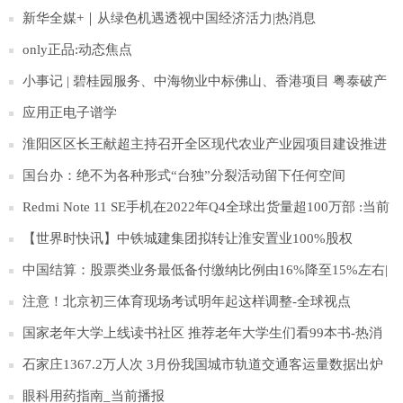
口
新华全媒+｜从绿色机遇透视中国经济活力|热消息
only正品:动态焦点
小事记 | 碧桂园服务、中海物业中标佛山、香港项目 粤泰破产
清算案通过
应用正电子谱学
淮阳区区长王献超主持召开全区现代农业产业园项目建设推进
会
国台办：绝不为各种形式“台独”分裂活动留下任何空间
Redmi Note 11 SE手机在2022年Q4全球出货量超100万部 :当前
观点
【世界时快讯】中铁城建集团拟转让淮安置业100%股权
中国结算：股票类业务最低备付缴纳比例由16%降至15%左右|
滚动
注意！北京初三体育现场考试明年起这样调整-全球视点
国家老年大学上线读书社区 推荐老年大学生们看99本书-热消
息
石家庄1367.2万人次 3月份我国城市轨道交通客运量数据出炉
环球精选
眼科用药指南_当前播报