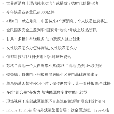
火
世界新消息丨理想纯电动汽车或搭载宁德时代麒麟电池
今年快递业务量已超300亿件
4月8日，就在刚刚，中国传来4个新消息，个人快递信息将进
行加密_当前报道
全民国家安全主题列车“国安号”地铁2号线上线|热资讯
甘肃：多措并举强服务 助力残疾人就业创业
女性脱发怎么办怎样调理_女性脱发怎么办
佳都科技3月31日快速上涨-环球热资讯
苏格兰高地一个人自驾累不累(苏格兰高地徒步)-环球快报
特锐德：特来电正积极布局居民小区充电基础设施建设
单亲妈遭囚禁性侵14小时，仅传两数字，儿一看秒报警:全球快
报
多维“组合拳”齐发力 加快能源数字化智能化转型
现场视频！东部战区组织环台岛战备警巡和“联合利剑”演习
iPhone 15 Pro超高清外观渲染图首曝：钛金属边框、Type-C接