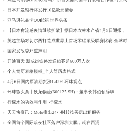
日本开发银行将发行10亿欧元债券
亚马逊礼品卡QQ邮箱 世界头条
【日本禽流感疫情继续扩散】据日本农林水产省4月5日通报，
日本北海道千岁市一处农场发生高致病性H5N1型禽流感疫情。
英超主场对切尔西打造成世界上首场零碳顶级联赛比赛-全球时
这家农场饲养的约35万只蛋鸡以及同一城市与其有关的另一家
讯
国家发改委郑重声明
农场饲养的约4万只蛋鸡都将被扑杀。这是日本当前禽流感流行
开通百天 新成昆铁路发送旅客超600万人次
季报告的第83起疫情。
个人简历表格模板_个人简历表格式
4月6日国内原油期货涨1.42%|环球观点
环球微头条丨铁龙物流(600125.SH)：董事长韩伯领辞职
柠檬水的功效与作用_柠檬水
天天快资讯：Molo推出24小时转按买房出租服务
全国首个国际暗夜社区落户深圳大鹏，就在西涌