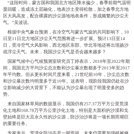
“这段时间，蒙古国和我国北方地区降水偏少，春季前期气温明
显回暖，造成冻土层融化，地表沙土变得松散，加之春季北方地
区大风高发，配合裸露的沙尘源地地表条件，形成频繁的沙尘天
气。”吴波说。
根据中央气象台预测，在冷空气与蒙古气旋的共同影响下，10
日至11日北方地区沙尘天气范围将进一步扩展。预计13日至14
日，受冷空气大风影响，西北地区东部、华北等地还将出现扬沙
或浮尘天气。未来，我国沙尘天气是否会越来越多？
国家气候中心气候预测室研究员丁婷表示，2018年至2022年期
间，我国北方平均沙尘总次数和沙尘暴次数都多于2013年至2017
年平均数。但从更长时间尺度来看，21世纪前10年，沙尘总次数
和沙尘暴次数均明显多于近10年。这表明，现阶段我国仍处在沙
尘影响减少的大背景下，不能认为沙尘暴出现了明显变多的趋
势。
来自国家林草局的数据显示，我国仍有257.37万平方公里荒漠
化土地和168.78万平方公里沙化土地，特别是大面积的沙漠和戈
壁始终是巨大且永久性的沙尘源，防沙治沙将是一项长期而艰巨
的重要任务。
专家表示，荒漠化防治不是一蹴而就，未来仍需要加强植被修