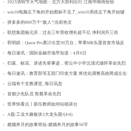
2023清明节天气地图：北方大部利出行 江南华南雨纷纷
win10电脑左下角的开始图标不见了_win10系统左下角开始键
不见|环球微头条
拼多多的800万个“敌人”|当前热文
联想集团杨元庆：过去三年营收增长超千亿 净利润升三倍
郭明錤：Quest Pro累计出货30万台，苹果MR头显首发市场反
馈存疑
每日速讯：国际金融市场早知道：4月6日
扫墓、献花、讲述先辈事迹，密云中小学沉浸式缅怀革命先烈
每日速讯：教育部等五部门印发方案 将优化调整高校两成左右
学科专业布点
云端有个支教课堂_每日讯息
首都少先队员 祭奠革命先烈
世界快看点丨新任教师如何站稳讲台
A股:工业大麻板块3大龙头股!(4/4)
嫦娥奔月的故事简短-嫦娥奔月的故事50字