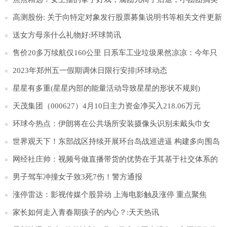
搞怪，那沫子呢？
高测股份: 关于向特定对象发行股票募集说明书等相关文件更新
财务数据的提示性公告
送女方母亲什么礼物好:环球简讯
售价20多万续航仅160公里 日系车工业垃圾果然凉凉：今年只
卖出15辆|今日聚焦
2023年郑州五一假期调休日限行安排|环球动态
星星有多重(星星内部的能量活动导致星星的形状不规则)
天茂集团（000627）4月10日主力资金净买入218.06万元
环球今热点：伊朗将在公共场所安装摄像头识别未戴头巾女
性，违者将予警告
世界观天下！东部战区持续开展环台岛战巡进逼 构建多向围岛
锁台态势
网经社庄帅：视频号做直播带货的优势在于其基于社交体系的
完整私域生态_天天视点
男子驾车冲撞女子致3死7伤！警方通报
涨停雷达：影视传媒个股异动 上海电影触及涨停 重点聚焦
家长如何走入青春期孩子的内心？:天天热讯