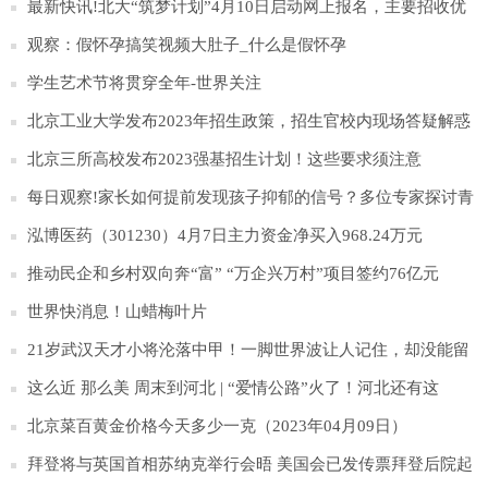
最新快讯!北大“筑梦计划”4月10日启动网上报名，主要招收优
秀农村学生
观察：假怀孕搞笑视频大肚子_什么是假怀孕
学生艺术节将贯穿全年-世界关注
北京工业大学发布2023年招生政策，招生官校内现场答疑解惑
_每日快播
北京三所高校发布2023强基招生计划！这些要求须注意
每日观察!家长如何提前发现孩子抑郁的信号？多位专家探讨青
少年抑郁防治
泓博医药（301230）4月7日主力资金净买入968.24万元
推动民企和乡村双向奔“富” “万企兴万村”项目签约76亿元
世界快消息！山蜡梅叶片
21岁武汉天才小将沦落中甲！一脚世界波让人记住，却没能留
在中超！
这么近 那么美 周末到河北 | “爱情公路”火了！河北还有这
些“爱情打卡地”超浪漫！|环球快消息
北京菜百黄金价格今天多少一克（2023年04月09日）
拜登将与英国首相苏纳克举行会晤 美国会已发传票拜登后院起