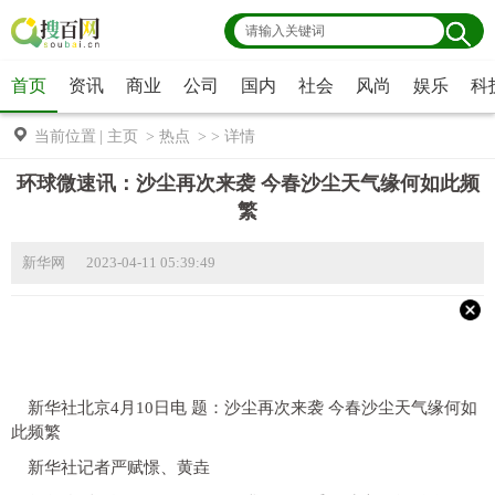
首页
资讯
商业
公司
国内
社会
风尚
娱乐
科
当前位置
|
主页
>
热点
> >
详情
环球微速讯：沙尘再次来袭 今春沙尘天气缘何如此频
繁
新华网 2023-04-11 05:39:49
新华社北京4月10日电 题：沙尘再次来袭 今春沙尘天气缘何如
此频繁
新华社记者严赋憬、黄垚