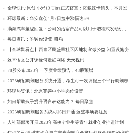
全球快讯:原创 小米13 Ultra正式官宣：搭载徕卡镜头，本月发
布
环球最新：华安鑫创4月7日盘中涨幅达5%
渤海汽车董秘回复：公司的活塞产品可以用于增程式发动机，
目前参与塞力斯问界M5、M7增程式发动机的配套:世界速看
每日资讯：唯独你没懂_唯独
【全球聚看点】西青区民盛里社区因地制宜做公益 闲置设施变
身“爱心置换亭”
这堂语文公开课缘何走红网络 天天视讯
78股公布2023年一季度业绩预告，48股预增
2023研招调剂服务系统开通，考生可一次填报三个平行调剂志
愿
环球热资讯！北京完善中小学岗位设置
如何帮助孩子提升语言表达能力？ 每日聚焦
2023研招调剂服务系统4月6日开通 这些事项要注意
人社部部署开展2023年高校毕业生等青年就业创业推进计划
焦点简讯:滁州市政府与广东省安徽商会举行战略合作签约仪式