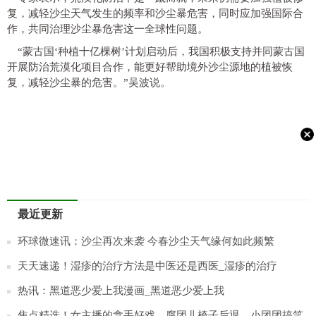
复，减轻沙尘天气发生的频率和沙尘暴危害，同时应加强国际合
作，共同治理沙尘暴危害这一全球性问题。
“蒙古国‘种植十亿棵树’计划启动后，我国积极支持并同蒙古国
开展防治荒漠化项目合作，能更好帮助境外沙尘源地的植被恢
复，减轻沙尘暴的危害。”吴波说。
最近更新
环球微速讯：沙尘再次来袭 今春沙尘天气缘何如此频繁
天天速递！湿疹的治疗方法是中医还是西医_湿疹的治疗
热讯：黑道恶少爱上我漫画_黑道恶少爱上我
焦点精选！女主播的拿手好戏，腐团儿椅子后退，小团团搞笑