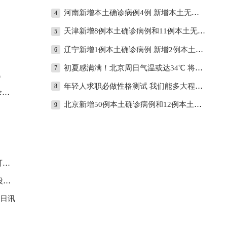
河南新增本土确诊病例4例 新增本土无症状感染者24例
4
天津新增8例本土确诊病例和11例本土无症状感染者
5
辽宁新增1例本土确诊病例 新增2例本土无症状感染者
6
初夏感满满！北京周日气温或达34℃ 将创今年来新高
7
讯
年轻人求职必做性格测试 我们能多大程度相信MBTI？
8
条
北京新增50例本土确诊病例和12例本土无症状感染者
9
机
点
今日讯