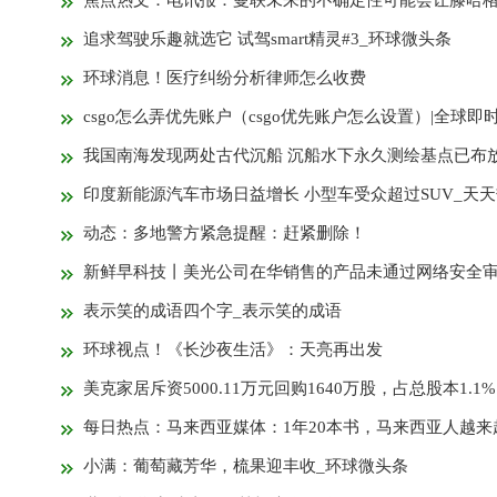
追求驾驶乐趣就选它 试驾smart精灵#3_环球微头条
环球消息！医疗纠纷分析律师怎么收费
csgo怎么弄优先账户（csgo优先账户怎么设置）|全球即
我国南海发现两处古代沉船 沉船水下永久测绘基点已布放-天天消
印度新能源汽车市场日益增长 小型车受众超过SUV_天
动态：多地警方紧急提醒：赶紧删除！
新鲜早科技丨美光公司在华销售的产品未通过网络安全审查；Meta回应Instagram宕机；美团全新外卖平台KeeTa香港开
表示笑的成语四个字_表示笑的成语
环球视点！《长沙夜生活》：天亮再出发
美克家居斥资5000.11万元回购1640万股，占总股本1.1%
每日热点：马来西亚媒体：1年20本书，马来西亚人越来越爱阅
小满：葡萄藏芳华，梳果迎丰收_环球微头条