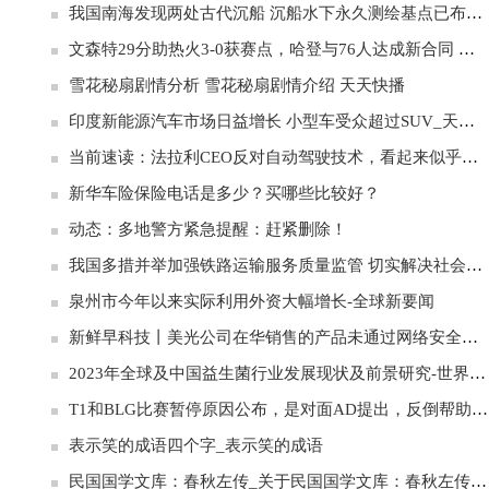
我国南海发现两处古代沉船 沉船水下永久测绘基点已布放-天天消息
文森特29分助热火3-0获赛点，哈登与76人达成新合同 有望签下4年2.1亿
雪花秘扇剧情分析 雪花秘扇剧情介绍 天天快播
印度新能源汽车市场日益增长 小型车受众超过SUV_天天热文
当前速读：法拉利CEO反对自动驾驶技术，看起来似乎合理
新华车险保险电话是多少？买哪些比较好？
动态：多地警方紧急提醒：赶紧删除！
我国多措并举加强铁路运输服务质量监管 切实解决社会关注问题|环球头条
泉州市今年以来实际利用外资大幅增长-全球新要闻
新鲜早科技丨美光公司在华销售的产品未通过网络安全审查；Meta回应Instagram宕机；美团全新外卖平台KeeTa香港开送
2023年全球及中国益生菌行业发展现状及前景研究-世界微动态
T1和BLG比赛暂停原因公布，是对面AD提出，反倒帮助了BLG
表示笑的成语四个字_表示笑的成语
民国国学文库：春秋左传_关于民国国学文库：春秋左传简述