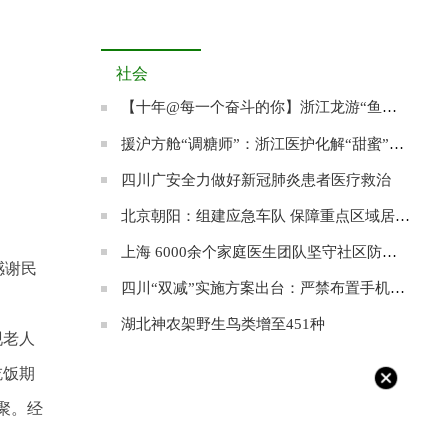
社会
【十年@每一个奋斗的你】浙江龙游“鱼王”张双其：愿为农村养出一条“共富鱼”
援沪方舱“调糖师”：浙江医护化解“甜蜜”的烦恼
四川广安全力做好新冠肺炎患者医疗救治
北京朝阳：组建应急车队 保障重点区域居民就医
上海 6000余个家庭医生团队坚守社区防控阵地
感谢民
四川“双减”实施方案出台：严禁布置手机打卡作业
湖北神农架野生鸟类增至451种
现老人
吃饭期
聚。经