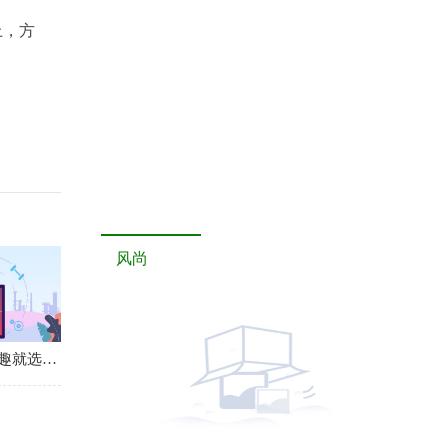
上，方
风尚
追求驾驶乐趣就选它 试驾smart精灵#3_环球微头条
走