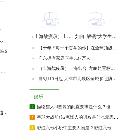
【十年@每一个奋斗的你】在全球顶级精算比赛夺冠的南开姑娘：始终满怀期待地前行
时
（上海战疫录）上海共享单车运力回暖 公共交通有望从22日起逐步恢复
如何“解锁”大学生进工厂？
息
【十年@每一个奋斗的你】在全球顶级精算比赛夺冠的南开姑娘：始终满怀期待地前行
天热文
广东拥有家庭医生5.37万人
（上海战疫录）上海出台“方舱处置标准” 努力实现循环利用、资源再生、安全处置
送
自5月19日起 天津市北辰区全域参照防范区管理
娱乐
怪物猎人ol套装的配置要求是什么？怪物猎人的原名是什么？
1
读
星球大战前传2克隆人的进攻是什么意思？星球大战前传2的故事梗概是?
2
彩虹六号小说中主要人物是？彩虹六号游戏故事题材改编自小说吗？
3