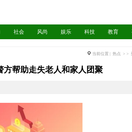
内
社会
风尚
娱乐
科技
教育
当前位置
|
热点
> >
警方帮助走失老人和家人团聚