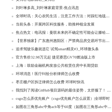
刘叶琳多高_刘叶琳家庭背景-焦点讯息
全球时讯：关心农民生活，注意工作方法：对踩红地毯观摩麦田的批判
当前头条：开展跨区科技服务，助推种植业发展
焦点热文：电讯报：曼联未来的不确定性可能会让滕哈格被皇马挖走
【世界独家】广东惠州惠阳区：严禁商品房交易环节出现首付贷、返首付、零首付
追求驾驶乐趣就选它 试驾smart精灵#3_环球微头条
官方售价32.98万元起 捷尼赛思GV70燃油版上市
上海：鼓励金融机构发放公共租赁住房中长期贷款
环球消息！医疗纠纷分析律师怎么收费
枣庄棚户区拆迁律师怎么收费 环球时快讯
我找到了阅读GitHub项目源码的最佳姿势，太舒服了！ 世界新消息
csgo怎么弄优先账户（csgo优先账户怎么设置）|全球即时
如图在三角形abc中角acb等于60度（如图在三角形abc中角acb等于90度）