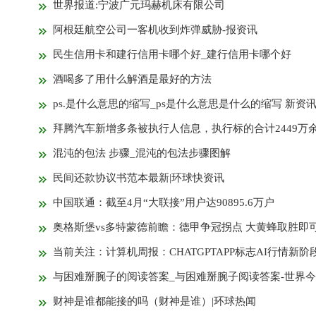
世界报道:宁波广元玛赫机床有限公司
阿根廷航空公司一客机收到炸弹威胁-报资讯
民生信用卡和建行信用卡哪个好_建行信用卡哪个好
酒喝多了用什么解酒是最好的方法
ps.是什么意思的缩写_ps是什么意思是什么的缩写 新资
拜腾汽车新增多条被执行人信息，执行标的合计2449万余元_全球头
混沌的包法 步骤_混沌的包法步骤图解
民间还款协议书范本最新|环球快资讯
中国联通：截至4月“大联接”用户达90895.6万户
奥格斯堡vs多特蒙德前瞻：德甲争冠拐点 大黄蜂取胜即可锁定先
当前关注：计算机周报：CHATGPTAPP标志AI行情新阶段：从云到端拐
与困难掰腕子的阅读答案_与困难掰腕子阅读答案-世界
财神是谁都能接的吗（财神是谁）|环球热闻