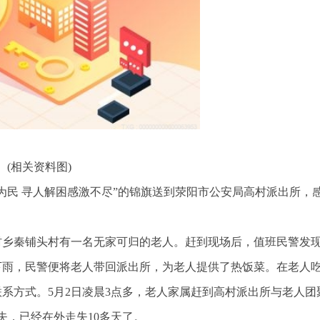
(相关资料图)
为民 寻人解困感激不尽”的锦旗送到荥阳市公安局高村派出所，
高村乡秦铺头村有一名无家可归的老人。赶到现场后，值班民警发
下雨，民警便将老人带回派出所，为老人提供了热饭菜。在老人
系方式。5月2日凌晨3点多，老人家属赶到高村派出所与老人团
失，已经在外走失10多天了。