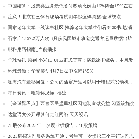
中国结算：股票类业务最低备付缴纳比例由16%降至15%左右|
滚动
注意！北京初三体育现场考试明年起这样调整-全球视点
国家老年大学上线读书社区 推荐老年大学生们看99本书-热消
息
石家庄1367.2万人次 3月份我国城市轨道交通客运量数据出炉
环球精选
眼科用药指南_当前播报
全球快讯:原创 小米13 Ultra正式官宣：搭载徕卡镜头，本月发
布
环球最新：华安鑫创4月7日盘中涨幅达5%
渤海汽车董秘回复：公司的活塞产品可以用于增程式发动机，
目前参与塞力斯问界M5、M7增程式发动机的配套:世界速看
每日资讯：唯独你没懂_唯独
【全球聚看点】西青区民盛里社区因地制宜做公益 闲置设施变
身“爱心置换亭”
这堂语文公开课缘何走红网络 天天视讯
78股公布2023年一季度业绩预告，48股预增
2023研招调剂服务系统开通，考生可一次填报三个平行调剂志