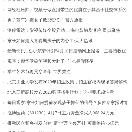
锁台态势
网经社庄帅：视频号做直播带货的优势在于其基于社交体系的
完整私域生态_天天视点
男子驾车冲撞女子致3死7伤！警方通报
涨停雷达：影视传媒个股异动 上海电影触及涨停 重点聚焦
家长如何走入青春期孩子的内心？:天天热讯
最新快讯!北大“筑梦计划”4月10日启动网上报名，主要招收优
秀农村学生
观察：假怀孕搞笑视频大肚子_什么是假怀孕
学生艺术节将贯穿全年-世界关注
北京工业大学发布2023年招生政策，招生官校内现场答疑解惑
_每日快播
北京三所高校发布2023强基招生计划！这些要求须注意
每日观察!家长如何提前发现孩子抑郁的信号？多位专家探讨青
少年抑郁防治
泓博医药（301230）4月7日主力资金净买入968.24万元
推动民企和乡村双向奔“富” “万企兴万村”项目签约76亿元