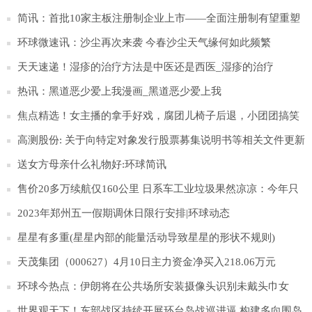
简讯：首批10家主板注册制企业上市——全面注册制有望重塑
资本市场生态
环球微速讯：沙尘再次来袭 今春沙尘天气缘何如此频繁
天天速递！湿疹的治疗方法是中医还是西医_湿疹的治疗
热讯：黑道恶少爱上我漫画_黑道恶少爱上我
焦点精选！女主播的拿手好戏，腐团儿椅子后退，小团团搞笑
搞怪，那沫子呢？
高测股份: 关于向特定对象发行股票募集说明书等相关文件更新
财务数据的提示性公告
送女方母亲什么礼物好:环球简讯
售价20多万续航仅160公里 日系车工业垃圾果然凉凉：今年只
卖出15辆|今日聚焦
2023年郑州五一假期调休日限行安排|环球动态
星星有多重(星星内部的能量活动导致星星的形状不规则)
天茂集团（000627）4月10日主力资金净买入218.06万元
环球今热点：伊朗将在公共场所安装摄像头识别未戴头巾女
性，违者将予警告
世界观天下！东部战区持续开展环台岛战巡进逼 构建多向围岛