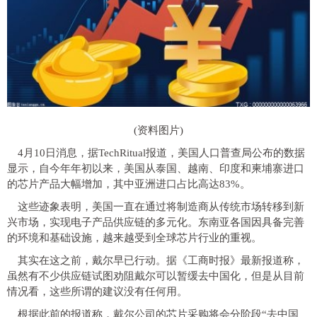
(资料图片)
4月10日消息，据TechRitual报道，美国人口普查局公布的数据
显示，自今年年初以来，美国从泰国、越南、印度和柬埔寨进口
的芯片产品大幅增加，其中亚洲进口占比高达83%。
这些迹象表明，美国一直在通过将制造商从传统市场转移到新
兴市场，实现电子产品供应链的多元化。东南亚各国因具备完善
的环境和基础设施，越来越受到全球芯片行业的重视。
其实在这之前，戴尔早已行动。据《工商时报》最新报道称，
虽然有不少供应链试图劝阻戴尔可以暂缓去中国化，但是从目前
情况看，这些所谓的建议没有任何用。
根据此前的报道称，戴尔公司的芯片采购将会分阶段“去中国