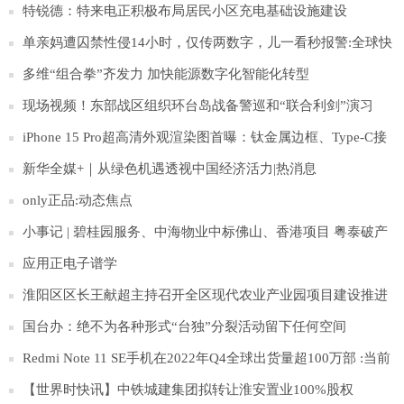
特锐德：特来电正积极布局居民小区充电基础设施建设
单亲妈遭囚禁性侵14小时，仅传两数字，儿一看秒报警:全球快
报
多维“组合拳”齐发力 加快能源数字化智能化转型
现场视频！东部战区组织环台岛战备警巡和“联合利剑”演习
iPhone 15 Pro超高清外观渲染图首曝：钛金属边框、Type-C接
口
新华全媒+｜从绿色机遇透视中国经济活力|热消息
only正品:动态焦点
小事记 | 碧桂园服务、中海物业中标佛山、香港项目 粤泰破产
清算案通过
应用正电子谱学
淮阳区区长王献超主持召开全区现代农业产业园项目建设推进
会
国台办：绝不为各种形式“台独”分裂活动留下任何空间
Redmi Note 11 SE手机在2022年Q4全球出货量超100万部 :当前
观点
【世界时快讯】中铁城建集团拟转让淮安置业100%股权