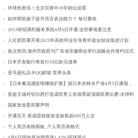
愿
环球热资讯！北京完善中小学岗位设置
如何帮助孩子提升语言表达能力？ 每日聚焦
2023研招调剂服务系统4月6日开通 这些事项要注意
人社部部署开展2023年高校毕业生等青年就业创业推进计划
焦点简讯:滁州市政府与广东省安徽商会举行战略合作签约仪式
日本开发银行将发行10亿欧元债券
亚马逊礼品卡QQ邮箱 世界头条
【日本禽流感疫情继续扩散】据日本农林水产省4月5日通报，
日本北海道千岁市一处农场发生高致病性H5N1型禽流感疫情。
英超主场对切尔西打造成世界上首场零碳顶级联赛比赛-全球时
这家农场饲养的约35万只蛋鸡以及同一城市与其有关的另一家
讯
国家发改委郑重声明
农场饲养的约4万只蛋鸡都将被扑杀。这是日本当前禽流感流行
开通百天 新成昆铁路发送旅客超600万人次
季报告的第83起疫情。
个人简历表格模板_个人简历表格式
4月6日国内原油期货涨1.42%|环球观点