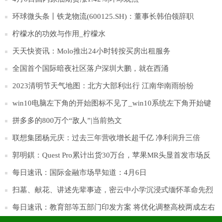
环球微头条丨铁龙物流(600125.SH)：董事长韩伯领辞职
柠檬水的功效与作用_柠檬水
天天快资讯：Molo推出24小时转按买房出租服务
全国首个国际暗夜社区落户深圳大鹏，就在西涌
2023清明节天气地图：北方大部利出行 江南华南雨纷纷
win10电脑左下角的开始图标不见了_win10系统左下角开始键
不见|环球微头条
拼多多的800万个“敌人”|当前热文
联想集团杨元庆：过去三年营收增长超千亿 净利润升三倍
郭明錤：Quest Pro累计出货30万台，苹果MR头显首发市场反
馈存疑
每日速讯：国际金融市场早知道：4月6日
扫墓、献花、讲述先辈事迹，密云中小学沉浸式缅怀革命先烈
每日速讯：教育部等五部门印发方案 将优化调整高校两成左右