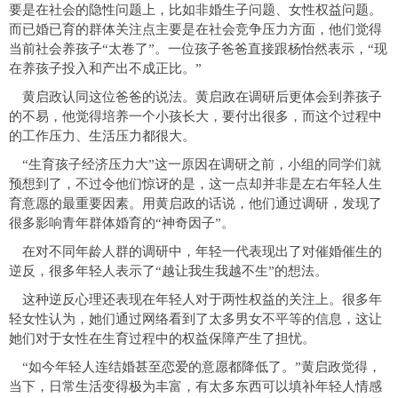
要是在社会的隐性问题上，比如非婚生子问题、女性权益问题。
而已婚已育的群体关注点主要是在社会竞争压力方面，他们觉得
当前社会养孩子“太卷了”。一位孩子爸爸直接跟杨怡然表示，“现
在养孩子投入和产出不成正比。”
黄启政认同这位爸爸的说法。黄启政在调研后更体会到养孩子
的不易，他觉得培养一个小孩长大，要付出很多，而这个过程中
的工作压力、生活压力都很大。
“生育孩子经济压力大”这一原因在调研之前，小组的同学们就
预想到了，不过令他们惊讶的是，这一点却并非是左右年轻人生
育意愿的最重要因素。用黄启政的话说，他们通过调研，发现了
很多影响青年群体婚育的“神奇因子”。
在对不同年龄人群的调研中，年轻一代表现出了对催婚催生的
逆反，很多年轻人表示了“越让我生我越不生”的想法。
这种逆反心理还表现在年轻人对于两性权益的关注上。很多年
轻女性认为，她们通过网络看到了太多男女不平等的信息，这让
她们对于女性在生育过程中的权益保障产生了担忧。
“如今年轻人连结婚甚至恋爱的意愿都降低了。”黄启政觉得，
当下，日常生活变得极为丰富，有太多东西可以填补年轻人情感