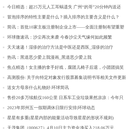
化
今日精选：超25万元人工耳蜗遗失 广州“的哥”20分钟内送还
冒泡排序的特性主要是什么？插入排序的主要含义是什么？
简讯：首批10家主板注册制企业上市——全面注册制有望重塑
资本市场生态
环球微速讯：沙尘再次来袭 今春沙尘天气缘何如此频繁
天天速递！湿疹的治疗方法是中医还是西医_湿疹的治疗
热讯：黑道恶少爱上我漫画_黑道恶少爱上我
焦点精选！女主播的拿手好戏，腐团儿椅子后退，小团团搞笑
搞怪，那沫子呢？
高测股份: 关于向特定对象发行股票募集说明书等相关文件更新
财务数据的提示性公告
送女方母亲什么礼物好:环球简讯
售价20多万续航仅160公里 日系车工业垃圾果然凉凉：今年只
卖出15辆|今日聚焦
2023年郑州五一假期调休日限行安排|环球动态
星星有多重(星星内部的能量活动导致星星的形状不规则)
天茂集团（000627）4月10日主力资金净买入218.06万元