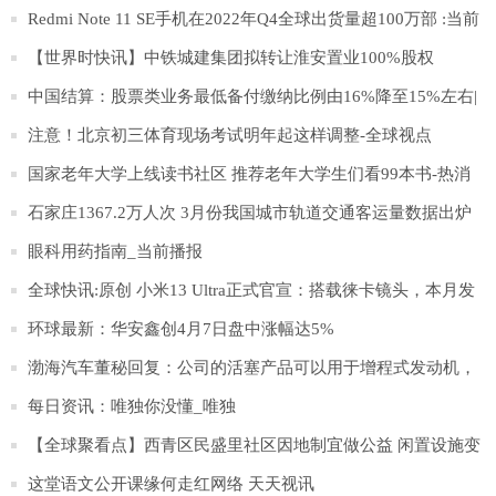
Redmi Note 11 SE手机在2022年Q4全球出货量超100万部 :当前
观点
【世界时快讯】中铁城建集团拟转让淮安置业100%股权
中国结算：股票类业务最低备付缴纳比例由16%降至15%左右|
滚动
注意！北京初三体育现场考试明年起这样调整-全球视点
国家老年大学上线读书社区 推荐老年大学生们看99本书-热消
息
石家庄1367.2万人次 3月份我国城市轨道交通客运量数据出炉
环球精选
眼科用药指南_当前播报
全球快讯:原创 小米13 Ultra正式官宣：搭载徕卡镜头，本月发
布
环球最新：华安鑫创4月7日盘中涨幅达5%
渤海汽车董秘回复：公司的活塞产品可以用于增程式发动机，
目前参与塞力斯问界M5、M7增程式发动机的配套:世界速看
每日资讯：唯独你没懂_唯独
【全球聚看点】西青区民盛里社区因地制宜做公益 闲置设施变
身“爱心置换亭”
这堂语文公开课缘何走红网络 天天视讯