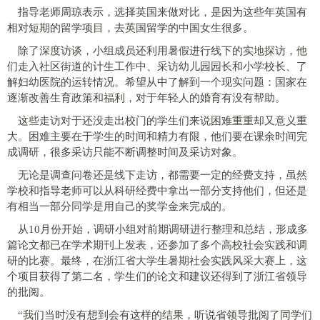
指导老师周琼表示，选择英国来做对比，是因为这些年英国有
相对短期的留学项目，去英国留学的中国女生很多。
除了深度访谈，小组成员还利用暑假进行线下的实地探访，他
们走入社区街道的计生工作中、采访幼儿园园长和小学校长、了
解妇幼医院的运转情况。希望从中了解到一个现实问题：国家在
逐渐改善生育政策和福利，对于年轻人的婚育有没有帮助。
这些走访对于还没走出校门的学生们来说困难重重却又意义重
大。困难主要在于学生的时间和精力有限，他们要在课余时间完
成调研，很多采访只能不断调整时间及采访对象。
无论是调查问卷还是线下走访，都需要一定的经费支持，虽然
学校和指导老师可以从科研经费中拿出一部分支持他们，但还是
有相当一部分同学是用自己的奖学金来完成的。
从10月份开始，调研小组对前期调研进行整理和总结，形成多
篇论文都已在学术期刊上发表，还参加了多个高校社会实践和调
研的比赛。最终，在浙江省大学生暑期社会实践风采大赛上，这
个项目获得了第二名，学生们的论文和建议还得到了浙江省领导
的批阅。
“我们当时没有想到会有这样的结果，听说省领导批阅了同学们