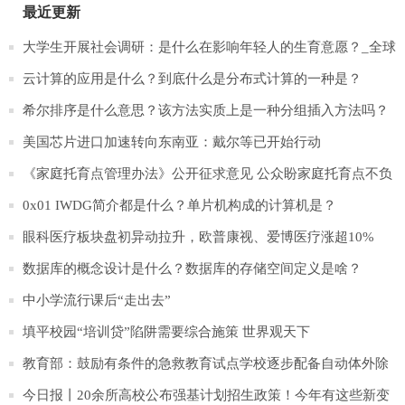
最近更新
大学生开展社会调研：是什么在影响年轻人的生育意愿？_全球
速递
云计算的应用是什么？到底什么是分布式计算的一种是？
希尔排序是什么意思？该方法实质上是一种分组插入方法吗？
美国芯片进口加速转向东南亚：戴尔等已开始行动
《家庭托育点管理办法》公开征求意见 公众盼家庭托育点不负
所“托” 每日热门
0x01 IWDG简介都是什么？单片机构成的计算机是？
眼科医疗板块盘初异动拉升，欧普康视、爱博医疗涨超10%
数据库的概念设计是什么？数据库的存储空间定义是啥？
中小学流行课后“走出去”
填平校园“培训贷”陷阱需要综合施策 世界观天下
教育部：鼓励有条件的急救教育试点学校逐步配备自动体外除
颤器_世界快播
今日报丨20余所高校公布强基计划招生政策！今年有这些新变