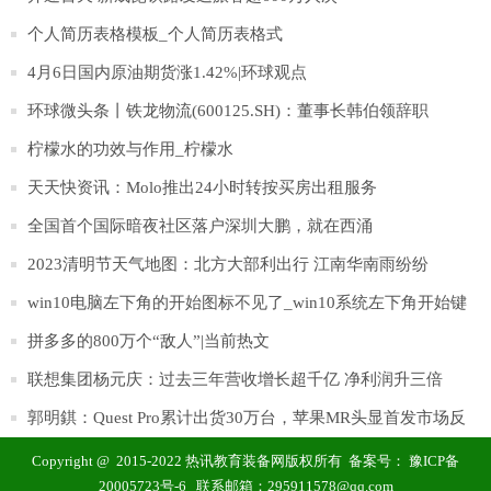
季报告的第83起疫情。
个人简历表格模板_个人简历表格式
4月6日国内原油期货涨1.42%|环球观点
环球微头条丨铁龙物流(600125.SH)：董事长韩伯领辞职
柠檬水的功效与作用_柠檬水
天天快资讯：Molo推出24小时转按买房出租服务
全国首个国际暗夜社区落户深圳大鹏，就在西涌
2023清明节天气地图：北方大部利出行 江南华南雨纷纷
win10电脑左下角的开始图标不见了_win10系统左下角开始键
不见|环球微头条
拼多多的800万个“敌人”|当前热文
联想集团杨元庆：过去三年营收增长超千亿 净利润升三倍
郭明錤：Quest Pro累计出货30万台，苹果MR头显首发市场反
馈存疑
Copyright @ 2015-2022 热讯教育装备网版权所有 备案号：
豫ICP备
20005723号-6
联系邮箱：295911578@qq.com