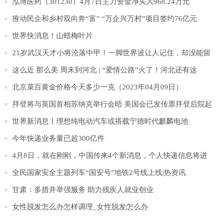
少年抑郁防治
泓博医药（301230）4月7日主力资金净买入968.24万元
推动民企和乡村双向奔“富” “万企兴万村”项目签约76亿元
世界快消息！山蜡梅叶片
21岁武汉天才小将沦落中甲！一脚世界波让人记住，却没能留
在中超！
这么近 那么美 周末到河北 | “爱情公路”火了！河北还有这
些“爱情打卡地”超浪漫！|环球快消息
北京菜百黄金价格今天多少一克（2023年04月09日）
拜登将与英国首相苏纳克举行会晤 美国会已发传票拜登后院起
火
世界新消息丨理想纯电动汽车或搭载宁德时代麒麟电池
今年快递业务量已超300亿件
4月8日，就在刚刚，中国传来4个新消息，个人快递信息将进
行加密_当前报道
全民国家安全主题列车“国安号”地铁2号线上线|热资讯
甘肃：多措并举强服务 助力残疾人就业创业
女性脱发怎么办怎样调理_女性脱发怎么办