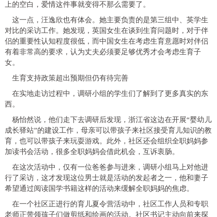
上的空白，爱情这件事就变得不那么需要了。
这一点，汪逸欣也有体会。她主要负责的是第三组中、英学生
对比的采访工作。她发现，英国女生在谈到生育问题时，对于伴
侣的重要性认知程度很低，而中国女生在考虑生育意愿时对伴侣
有着非常高的要求，认为丈夫必须要足够优秀才会考虑生育子
女。
生育支持政策超出预期但仍有待完善
在实地走访过程中，调研小组的学生们了解到了更多真实的东
西。
杨怡然说，他们走下去调研后发现，浙江省这边在开展“婴幼儿
成长驿站”的建设工作，母亲可以带孩子来社区接受育儿知识的教
育，也可以带孩子来玩耍游戏。此外，社区还会组织全职妈妈参
加读书会活动，很多全职妈妈会借此机会，互诉衷肠。
在这次活动中，仅有一位爸爸参与进来，调研小组马上对他进
行了采访，这才发现这位男士就是活动的发起者之一，他和妻子
希望通过阅读国学书籍这样的活动来缓解全职妈妈的焦虑。
在一个社区正进行的育儿夏令营活动中，社区工作人员和专职
老师正带领孩子们做剪纸和绘画的活动。社区书记主动向前来探