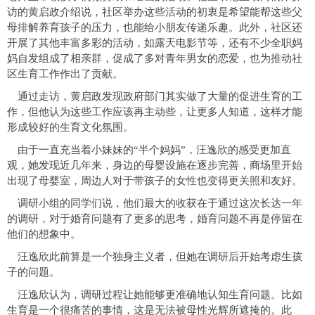
访的黄启政介绍说，社区举办这些活动的初衷是希望能帮这些父
母排解养育孩子的压力，也能给小朋友传递乐趣。此外，社区还
开展了其他丰富多彩的活动，如露天电影节等，还有不少全职妈
妈自发组成了相亲群，促成了多对青年男女的恋爱，也为推动社
区生育工作作出了贡献。
通过走访，黄启政发现政府部门其实做了大量的促进生育的工
作，但他认为这些工作应该再主动些，让更多人知道，这样才能
形成较好的生育文化氛围。
由于一直充当着小妹妹的“半个妈妈”，汪逸欣的感受更加直
观，她发现近几年来，身边的母婴设施在逐步完善，商场里开始
出现了母婴室，周边人对于带孩子的女性也变得更关照和友好。
调研小组的同学们说，他们最大的收获在于通过这次长达一年
的调研，对于婚育问题有了更多的思考，婚育问题不再是停留在
他们的想象中。
汪逸欣此前算是一个独身主义者，但她在调研后开始考虑生孩
子的问题。
汪逸欣认为，调研过程让她能够更准确地认知生育问题。比如
生育是一个很痛苦的事情，这是无法被母性光辉所遮掩的。此