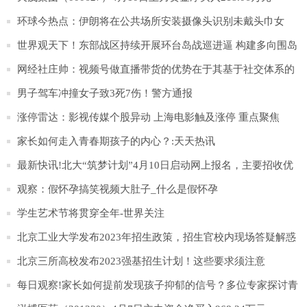
环球今热点：伊朗将在公共场所安装摄像头识别未戴头巾女
性，违者将予警告
世界观天下！东部战区持续开展环台岛战巡进逼 构建多向围岛
锁台态势
网经社庄帅：视频号做直播带货的优势在于其基于社交体系的
完整私域生态_天天视点
男子驾车冲撞女子致3死7伤！警方通报
涨停雷达：影视传媒个股异动 上海电影触及涨停 重点聚焦
家长如何走入青春期孩子的内心？:天天热讯
最新快讯!北大“筑梦计划”4月10日启动网上报名，主要招收优
秀农村学生
观察：假怀孕搞笑视频大肚子_什么是假怀孕
学生艺术节将贯穿全年-世界关注
北京工业大学发布2023年招生政策，招生官校内现场答疑解惑
_每日快播
北京三所高校发布2023强基招生计划！这些要求须注意
每日观察!家长如何提前发现孩子抑郁的信号？多位专家探讨青