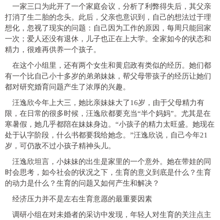
一家三口为此开了一个家庭会议，分析了利弊得失后，其父亲
打消了生二胎的念头。此后，父亲也意识到，自己的想法过于理
想化，忽视了现实的问题：自己因为工作的原因，每周只能回家
一次；爱人还没有退休，儿子也正在上大学。全家如今的状态和
精力，很难再供养一个孩子。
在这个小组里，还有两个女生和黄启政有类似的经历。她们都
有一个比自己小十多岁的弟弟妹妹，帮父母带孩子的经历让她们
都对研究婚育问题产生了浓厚的兴趣。
汪逸欣今年上大三，她比亲妹妹大了16岁，由于父母精力有
限，在日常的很多时候，汪逸欣都要充当“半个妈妈”。尤其是在
寒暑假，她几乎都陪在妹妹身边。“小孩子的精力太旺盛。她现在
处于认字阶段，什么书都要我给她念。”汪逸欣说，自己今年21
岁，可仍敌不过小孩子精神头儿。
汪逸欣坦言，小妹妹的出生是家里的一个意外。她在带娃的同
时会思考，如今社会的状况之下，生育的意义到底是什么？生育
的动力是什么？生育的问题又如何产生和解决？
经济压力并不是左右生育意愿的最重要因素
调研小组在对未婚者的采访中发现，年轻人对生育的关注点主