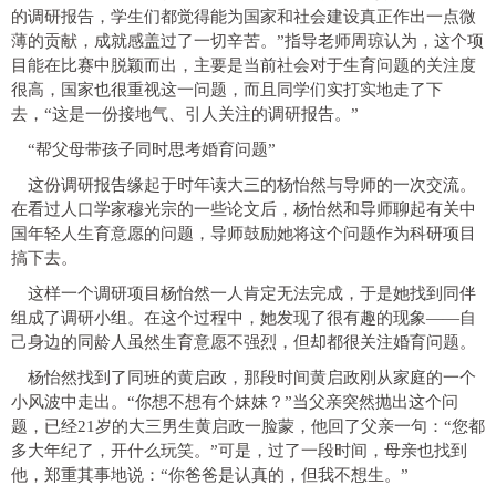
的调研报告，学生们都觉得能为国家和社会建设真正作出一点微
薄的贡献，成就感盖过了一切辛苦。”指导老师周琼认为，这个项
目能在比赛中脱颖而出，主要是当前社会对于生育问题的关注度
很高，国家也很重视这一问题，而且同学们实打实地走了下
去，“这是一份接地气、引人关注的调研报告。”
“帮父母带孩子同时思考婚育问题”
这份调研报告缘起于时年读大三的杨怡然与导师的一次交流。
在看过人口学家穆光宗的一些论文后，杨怡然和导师聊起有关中
国年轻人生育意愿的问题，导师鼓励她将这个问题作为科研项目
搞下去。
这样一个调研项目杨怡然一人肯定无法完成，于是她找到同伴
组成了调研小组。在这个过程中，她发现了很有趣的现象——自
己身边的同龄人虽然生育意愿不强烈，但却都很关注婚育问题。
杨怡然找到了同班的黄启政，那段时间黄启政刚从家庭的一个
小风波中走出。“你想不想有个妹妹？”当父亲突然抛出这个问
题，已经21岁的大三男生黄启政一脸蒙，他回了父亲一句：“您都
多大年纪了，开什么玩笑。”可是，过了一段时间，母亲也找到
他，郑重其事地说：“你爸爸是认真的，但我不想生。”