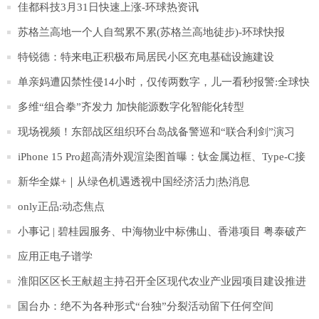
佳都科技3月31日快速上涨-环球热资讯
苏格兰高地一个人自驾累不累(苏格兰高地徒步)-环球快报
特锐德：特来电正积极布局居民小区充电基础设施建设
单亲妈遭囚禁性侵14小时，仅传两数字，儿一看秒报警:全球快
报
多维“组合拳”齐发力 加快能源数字化智能化转型
现场视频！东部战区组织环台岛战备警巡和“联合利剑”演习
iPhone 15 Pro超高清外观渲染图首曝：钛金属边框、Type-C接
口
新华全媒+｜从绿色机遇透视中国经济活力|热消息
only正品:动态焦点
小事记 | 碧桂园服务、中海物业中标佛山、香港项目 粤泰破产
清算案通过
应用正电子谱学
淮阳区区长王献超主持召开全区现代农业产业园项目建设推进
会
国台办：绝不为各种形式“台独”分裂活动留下任何空间