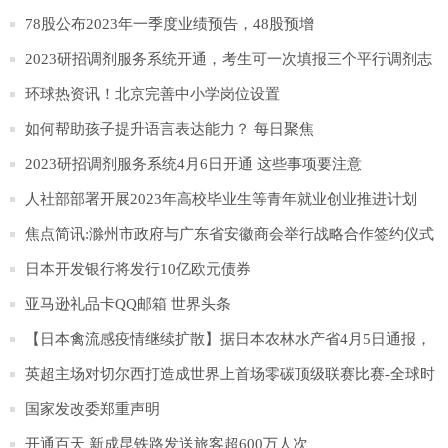
78股公布2023年一季度业绩预告，48股预增
2023研招调剂服务系统开通，考生可一次填报三个平行调剂志
愿
环球热资讯！北京完善中小学岗位设置
如何帮助孩子提升语言表达能力？ 每日聚焦
2023研招调剂服务系统4月6日开通 这些事项要注意
人社部部署开展2023年高校毕业生等青年就业创业推进计划
焦点简讯:滁州市政府与广东省安徽商会举行战略合作签约仪式
日本开发银行将发行10亿欧元债券
亚马逊礼品卡QQ邮箱 世界头条
【日本禽流感疫情继续扩散】据日本农林水产省4月5日通报，
日本北海道千岁市一处农场发生高致病性H5N1型禽流感疫情。
英超主场对切尔西打造成世界上首场零碳顶级联赛比赛-全球时
这家农场饲养的约35万只蛋鸡以及同一城市与其有关的另一家
讯
国家发改委郑重声明
农场饲养的约4万只蛋鸡都将被扑杀。这是日本当前禽流感流行
开通百天 新成昆铁路发送旅客超600万人次