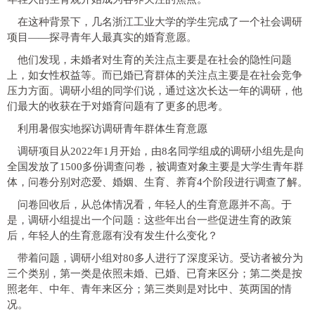
在这种背景下，几名浙江工业大学的学生完成了一个社会调研
项目——探寻青年人最真实的婚育意愿。
他们发现，未婚者对生育的关注点主要是在社会的隐性问题
上，如女性权益等。而已婚已育群体的关注点主要是在社会竞争
压力方面。调研小组的同学们说，通过这次长达一年的调研，他
们最大的收获在于对婚育问题有了更多的思考。
利用暑假实地探访调研青年群体生育意愿
调研项目从2022年1月开始，由8名同学组成的调研小组先是向
全国发放了1500多份调查问卷，被调查对象主要是大学生青年群
体，问卷分别对恋爱、婚姻、生育、养育4个阶段进行调查了解。
问卷回收后，从总体情况看，年轻人的生育意愿并不高。于
是，调研小组提出一个问题：这些年出台一些促进生育的政策
后，年轻人的生育意愿有没有发生什么变化？
带着问题，调研小组对80多人进行了深度采访。受访者被分为
三个类别，第一类是依照未婚、已婚、已育来区分；第二类是按
照老年、中年、青年来区分；第三类则是对比中、英两国的情
况。