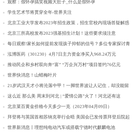
秀农村学生
观察：假怀孕搞笑视频大肚子_什么是假怀孕
学生艺术节将贯穿全年-世界关注
北京工业大学发布2023年招生政策，招生官校内现场答疑解惑
_每日快播
北京三所高校发布2023强基招生计划！这些要求须注意
每日观察!家长如何提前发现孩子抑郁的信号？多位专家探讨青
少年抑郁防治
泓博医药（301230）4月7日主力资金净买入968.24万元
推动民企和乡村双向奔“富” “万企兴万村”项目签约76亿元
世界快消息！山蜡梅叶片
21岁武汉天才小将沦落中甲！一脚世界波让人记住，却没能留
在中超！
这么近 那么美 周末到河北 | “爱情公路”火了！河北还有这
些“爱情打卡地”超浪漫！|环球快消息
北京菜百黄金价格今天多少一克（2023年04月09日）
拜登将与英国首相苏纳克举行会晤 美国会已发传票拜登后院起
火
世界新消息丨理想纯电动汽车或搭载宁德时代麒麟电池