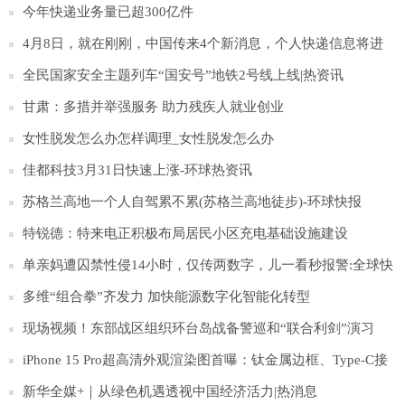
今年快递业务量已超300亿件
4月8日，就在刚刚，中国传来4个新消息，个人快递信息将进
行加密_当前报道
全民国家安全主题列车“国安号”地铁2号线上线|热资讯
甘肃：多措并举强服务 助力残疾人就业创业
女性脱发怎么办怎样调理_女性脱发怎么办
佳都科技3月31日快速上涨-环球热资讯
苏格兰高地一个人自驾累不累(苏格兰高地徒步)-环球快报
特锐德：特来电正积极布局居民小区充电基础设施建设
单亲妈遭囚禁性侵14小时，仅传两数字，儿一看秒报警:全球快
报
多维“组合拳”齐发力 加快能源数字化智能化转型
现场视频！东部战区组织环台岛战备警巡和“联合利剑”演习
iPhone 15 Pro超高清外观渲染图首曝：钛金属边框、Type-C接
口
新华全媒+｜从绿色机遇透视中国经济活力|热消息