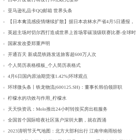
亚马逊礼品卡QQ邮箱 世界头条
【日本禽流感疫情继续扩散】据日本农林水产省4月5日通报，
日本北海道千岁市一处农场发生高致病性H5N1型禽流感疫情。
英超主场对切尔西打造成世界上首场零碳顶级联赛比赛-全球时
这家农场饲养的约35万只蛋鸡以及同一城市与其有关的另一家
讯
国家发改委郑重声明
农场饲养的约4万只蛋鸡都将被扑杀。这是日本当前禽流感流行
开通百天 新成昆铁路发送旅客超600万人次
季报告的第83起疫情。
个人简历表格模板_个人简历表格式
4月6日国内原油期货涨1.42%|环球观点
环球微头条丨铁龙物流(600125.SH)：董事长韩伯领辞职
柠檬水的功效与作用_柠檬水
天天快资讯：Molo推出24小时转按买房出租服务
全国首个国际暗夜社区落户深圳大鹏，就在西涌
2023清明节天气地图：北方大部利出行 江南华南雨纷纷