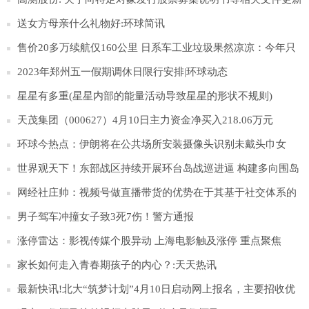
财务数据的提示性公告
送女方母亲什么礼物好:环球简讯
售价20多万续航仅160公里 日系车工业垃圾果然凉凉：今年只
卖出15辆|今日聚焦
2023年郑州五一假期调休日限行安排|环球动态
星星有多重(星星内部的能量活动导致星星的形状不规则)
天茂集团（000627）4月10日主力资金净买入218.06万元
环球今热点：伊朗将在公共场所安装摄像头识别未戴头巾女
性，违者将予警告
世界观天下！东部战区持续开展环台岛战巡进逼 构建多向围岛
锁台态势
网经社庄帅：视频号做直播带货的优势在于其基于社交体系的
完整私域生态_天天视点
男子驾车冲撞女子致3死7伤！警方通报
涨停雷达：影视传媒个股异动 上海电影触及涨停 重点聚焦
家长如何走入青春期孩子的内心？:天天热讯
最新快讯!北大“筑梦计划”4月10日启动网上报名，主要招收优