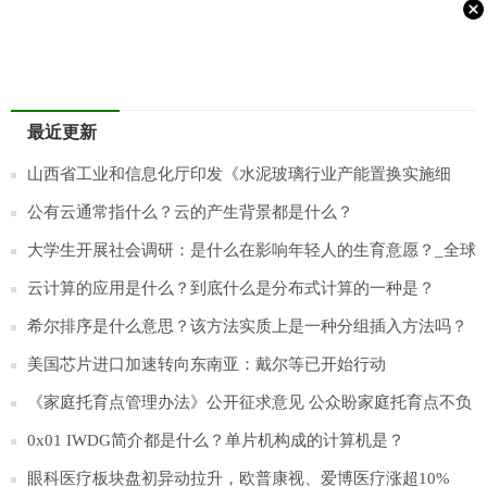
最近更新
山西省工业和信息化厅印发《水泥玻璃行业产能置换实施细
则》
公有云通常指什么？云的产生背景都是什么？
大学生开展社会调研：是什么在影响年轻人的生育意愿？_全球
速递
云计算的应用是什么？到底什么是分布式计算的一种是？
希尔排序是什么意思？该方法实质上是一种分组插入方法吗？
美国芯片进口加速转向东南亚：戴尔等已开始行动
《家庭托育点管理办法》公开征求意见 公众盼家庭托育点不负
所“托” 每日热门
0x01 IWDG简介都是什么？单片机构成的计算机是？
眼科医疗板块盘初异动拉升，欧普康视、爱博医疗涨超10%