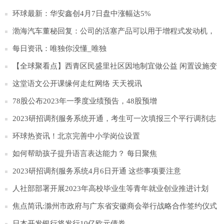
布
环球最新：华安鑫创4月7日盘中涨幅达5%
渤海汽车董秘回复：公司的活塞产品可以用于增程式发动机，
目前参与塞力斯问界M5、M7增程式发动机的配套:世界速看
每日资讯：唯独你没懂_唯独
【全球聚看点】西青区民盛里社区因地制宜做公益 闲置设施变
身“爱心置换亭”
这堂语文公开课缘何走红网络 天天视讯
78股公布2023年一季度业绩预告，48股预增
2023研招调剂服务系统开通，考生可一次填报三个平行调剂志
愿
环球热资讯！北京完善中小学岗位设置
如何帮助孩子提升语言表达能力？ 每日聚焦
2023研招调剂服务系统4月6日开通 这些事项要注意
人社部部署开展2023年高校毕业生等青年就业创业推进计划
焦点简讯:滁州市政府与广东省安徽商会举行战略合作签约仪式
日本开发银行将发行10亿欧元债券