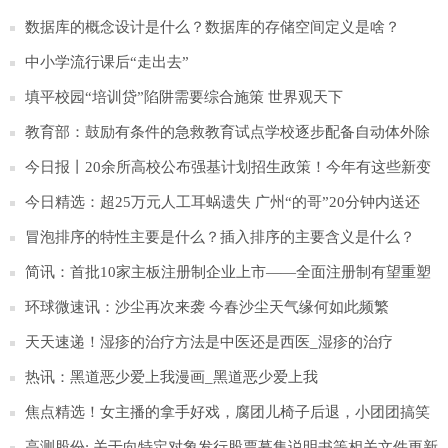
数据库的概念设计是什么？数据库的存储空间定义是啥？
中小学流行课后“走出去”
填平校园“培训贷”陷阱需要综合施策 世界观天下
教育部：鼓励有条件的急救教育试点学校逐步配备自动体外除
颤器_世界快播
今日报丨20余所高校公布强基计划招生政策！今年有这些新变
化
今日精选：超25万元人工耳蜗遗失 广州“的哥”20分钟内送还
冒泡排序的特性主要是什么？插入排序的主要含义是什么？
简讯：首批10家主板注册制企业上市——全面注册制有望重塑
资本市场生态
环球微速讯：沙尘再次来袭 今春沙尘天气缘何如此频繁
天天速递！湿疹的治疗方法是中医还是西医_湿疹的治疗
热讯：黑道恶少爱上我漫画_黑道恶少爱上我
焦点精选！女主播的拿手好戏，腐团儿椅子后退，小团团搞笑
搞怪，那沫子呢？
高测股份: 关于向特定对象发行股票募集说明书等相关文件更新