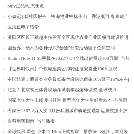
only正品:动态焦点
小事记 | 碧桂园服务、中海物业中标佛山、香港项目 粤泰破产
清算案通过
应用正电子谱学
淮阳区区长王献超主持召开全区现代农业产业园项目建设推进
会
国台办：绝不为各种形式“台独”分裂活动留下任何空间
Redmi Note 11 SE手机在2022年Q4全球出货量超100万部 :当前
观点
【世界时快讯】中铁城建集团拟转让淮安置业100%股权
中国结算：股票类业务最低备付缴纳比例由16%降至15%左右|
滚动
注意！北京初三体育现场考试明年起这样调整-全球视点
国家老年大学上线读书社区 推荐老年大学生们看99本书-热消
息
石家庄1367.2万人次 3月份我国城市轨道交通客运量数据出炉
环球精选
眼科用药指南_当前播报
全球快讯:原创 小米13 Ultra正式官宣：搭载徕卡镜头，本月发