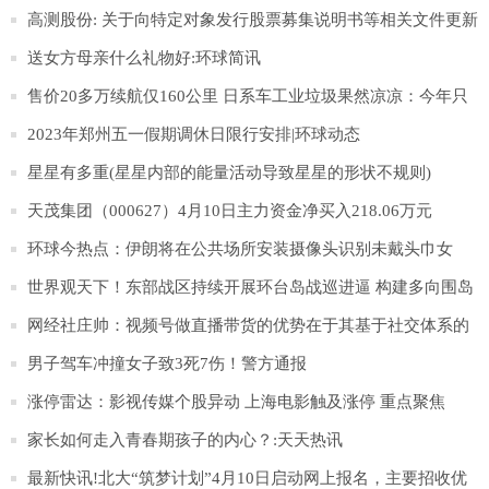
搞怪，那沫子呢？
高测股份: 关于向特定对象发行股票募集说明书等相关文件更新
财务数据的提示性公告
送女方母亲什么礼物好:环球简讯
售价20多万续航仅160公里 日系车工业垃圾果然凉凉：今年只
卖出15辆|今日聚焦
2023年郑州五一假期调休日限行安排|环球动态
星星有多重(星星内部的能量活动导致星星的形状不规则)
天茂集团（000627）4月10日主力资金净买入218.06万元
环球今热点：伊朗将在公共场所安装摄像头识别未戴头巾女
性，违者将予警告
世界观天下！东部战区持续开展环台岛战巡进逼 构建多向围岛
锁台态势
网经社庄帅：视频号做直播带货的优势在于其基于社交体系的
完整私域生态_天天视点
男子驾车冲撞女子致3死7伤！警方通报
涨停雷达：影视传媒个股异动 上海电影触及涨停 重点聚焦
家长如何走入青春期孩子的内心？:天天热讯
最新快讯!北大“筑梦计划”4月10日启动网上报名，主要招收优