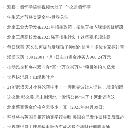
秀农村学生
观察：假怀孕搞笑视频大肚子_什么是假怀孕
学生艺术节将贯穿全年-世界关注
北京工业大学发布2023年招生政策，招生官校内现场答疑解惑
_每日快播
北京三所高校发布2023强基招生计划！这些要求须注意
每日观察!家长如何提前发现孩子抑郁的信号？多位专家探讨青
少年抑郁防治
泓博医药（301230）4月7日主力资金净买入968.24万元
推动民企和乡村双向奔“富” “万企兴万村”项目签约76亿元
世界快消息！山蜡梅叶片
21岁武汉天才小将沦落中甲！一脚世界波让人记住，却没能留
在中超！
这么近 那么美 周末到河北 | “爱情公路”火了！河北还有这
些“爱情打卡地”超浪漫！|环球快消息
北京菜百黄金价格今天多少一克（2023年04月09日）
拜登将与英国首相苏纳克举行会晤 美国会已发传票拜登后院起
火
世界新消息丨理想纯电动汽车或搭载宁德时代麒麟电池