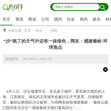
首页
资讯
商业
公司
国内
社会
风尚
娱乐
科
当前位置
|
主页
>
热点
> >
详情
“沙”疯了的天气中还有一抹绿色，网友：感谢秦岭-环
球焦点
顶端新闻 2023-04-11 14:51:54
4月11日，沙尘侵袭华北、东北多个城市，甚至南方地区的上
海、江苏南京、湖北武汉等城市也被沙尘天气笼罩。但相较而
言，秦岭以南地区沙尘较弱，引得网友纷纷感谢秦岭，“秦岭山脉
已阻挡本次沙尘”“感谢秦岭为我们遮风挡土”……