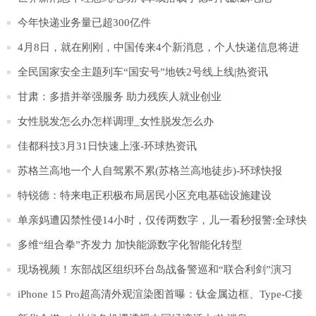
今年快递业务量已超300亿件
4月8日，就在刚刚，中国传来4个新消息，个人快递信息将进
行加密_当前报道
全民国家安全主题列车“国安号”地铁2号线上线|热资讯
甘肃：多措并举强服务 助力残疾人就业创业
女性脱发怎么办怎样调理_女性脱发怎么办
佳都科技3月31日快速上涨-环球热资讯
苏格兰高地一个人自驾累不累(苏格兰高地徒步)-环球快报
特锐德：特来电正积极布局居民小区充电基础设施建设
单亲妈遭囚禁性侵14小时，仅传两数字，儿一看秒报警:全球快
报
多维“组合拳”齐发力 加快能源数字化智能化转型
现场视频！东部战区组织环台岛战备警巡和“联合利剑”演习
iPhone 15 Pro超高清外观渲染图首曝：钛金属边框、Type-C接