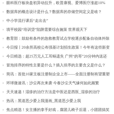
眼科医疗板块盘初异动拉升，欧普康视、爱博医疗涨超10%
数据库的概念设计是什么？数据库的存储空间定义是啥？
中小学流行课后“走出去”
填平校园“培训贷”陷阱需要综合施策 世界观天下
教育部：鼓励有条件的急救教育试点学校逐步配备自动体外除
颤器_世界快播
今日报丨20余所高校公布强基计划招生政策！今年有这些新变
化
今日精选：超25万元人工耳蜗遗失 广州“的哥”20分钟内送还
冒泡排序的特性主要是什么？插入排序的主要含义是什么？
简讯：首批10家主板注册制企业上市——全面注册制有望重塑
资本市场生态
环球微速讯：沙尘再次来袭 今春沙尘天气缘何如此频繁
天天速递！湿疹的治疗方法是中医还是西医_湿疹的治疗
热讯：黑道恶少爱上我漫画_黑道恶少爱上我
焦点精选！女主播的拿手好戏，腐团儿椅子后退，小团团搞笑