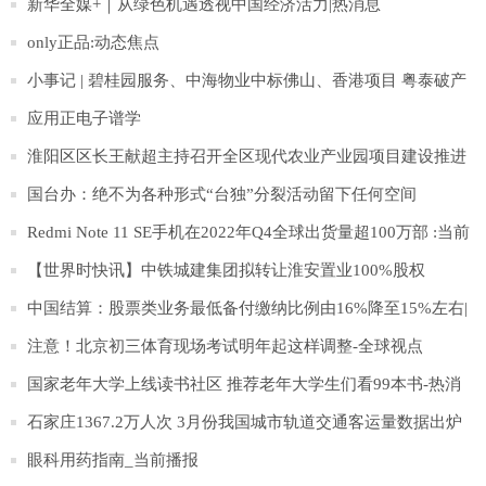
口
新华全媒+｜从绿色机遇透视中国经济活力|热消息
only正品:动态焦点
小事记 | 碧桂园服务、中海物业中标佛山、香港项目 粤泰破产
清算案通过
应用正电子谱学
淮阳区区长王献超主持召开全区现代农业产业园项目建设推进
会
国台办：绝不为各种形式“台独”分裂活动留下任何空间
Redmi Note 11 SE手机在2022年Q4全球出货量超100万部 :当前
观点
【世界时快讯】中铁城建集团拟转让淮安置业100%股权
中国结算：股票类业务最低备付缴纳比例由16%降至15%左右|
滚动
注意！北京初三体育现场考试明年起这样调整-全球视点
国家老年大学上线读书社区 推荐老年大学生们看99本书-热消
息
石家庄1367.2万人次 3月份我国城市轨道交通客运量数据出炉
环球精选
眼科用药指南_当前播报