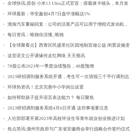
全球快讯:原创 小米13 Ultra正式官宣：搭载徕卡镜头，本月发
布
环球最新：华安鑫创4月7日盘中涨幅达5%
渤海汽车董秘回复：公司的活塞产品可以用于增程式发动机，
目前参与塞力斯问界M5、M7增程式发动机的配套:世界速看
每日资讯：唯独你没懂_唯独
【全球聚看点】西青区民盛里社区因地制宜做公益 闲置设施变
身“爱心置换亭”
这堂语文公开课缘何走红网络 天天视讯
78股公布2023年一季度业绩预告，48股预增
2023研招调剂服务系统开通，考生可一次填报三个平行调剂志
愿
环球热资讯！北京完善中小学岗位设置
如何帮助孩子提升语言表达能力？ 每日聚焦
2023研招调剂服务系统4月6日开通 这些事项要注意
人社部部署开展2023年高校毕业生等青年就业创业推进计划
焦点简讯:滁州市政府与广东省安徽商会举行战略合作签约仪式