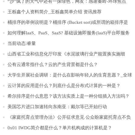
“沙”疯了的天气中还有一抹绿色，网友：感谢秦岭-环球焦点
王栎鑫个人资料简介_王栎鑫简单介绍 资讯推荐
桶排序的举例说明是？桶排序 (Bucket sort)或所谓的箱排序是
什么？
如何理解IaaS、PaaS、SaaS? 基础设施即服务(IaaS)平台即服务
(PaaS)吗？
当前动态:睿量
山西省工业和信息化厅印发《水泥玻璃行业产能置换实施细
则》
公有云通常指什么？云的产生背景都是什么？
大学生开展社会调研：是什么在影响年轻人的生育意愿？_全球
速递
云计算的应用是什么？到底什么是分布式计算的一种是？
希尔排序是什么意思？该方法实质上是一种分组插入方法吗？
美国芯片进口加速转向东南亚：戴尔等已开始行动
《家庭托育点管理办法》公开征求意见 公众盼家庭托育点不负
所“托” 每日热门
0x01 IWDG简介都是什么？单片机构成的计算机是？