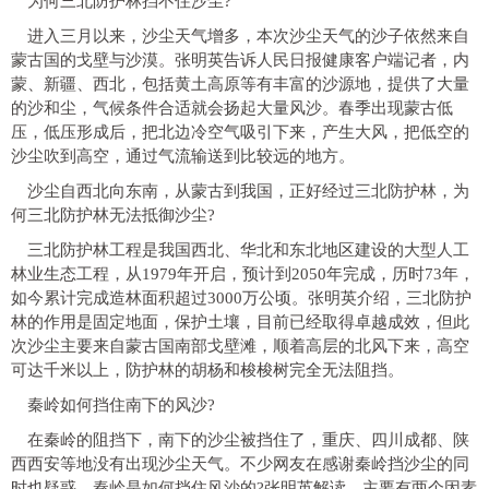
为何三北防护林挡不住沙尘?
进入三月以来，沙尘天气增多，本次沙尘天气的沙子依然来自
蒙古国的戈壁与沙漠。张明英告诉人民日报健康客户端记者，内
蒙、新疆、西北，包括黄土高原等有丰富的沙源地，提供了大量
的沙和尘，气候条件合适就会扬起大量风沙。春季出现蒙古低
压，低压形成后，把北边冷空气吸引下来，产生大风，把低空的
沙尘吹到高空，通过气流输送到比较远的地方。
沙尘自西北向东南，从蒙古到我国，正好经过三北防护林，为
何三北防护林无法抵御沙尘?
三北防护林工程是我国西北、华北和东北地区建设的大型人工
林业生态工程，从1979年开启，预计到2050年完成，历时73年，
如今累计完成造林面积超过3000万公顷。张明英介绍，三北防护
林的作用是固定地面，保护土壤，目前已经取得卓越成效，但此
次沙尘主要来自蒙古国南部戈壁滩，顺着高层的北风下来，高空
可达千米以上，防护林的胡杨和梭梭树完全无法阻挡。
秦岭如何挡住南下的风沙?
在秦岭的阻挡下，南下的沙尘被挡住了，重庆、四川成都、陕
西西安等地没有出现沙尘天气。不少网友在感谢秦岭挡沙尘的同
时也疑惑，秦岭是如何挡住风沙的?张明英解读，主要有两个因素