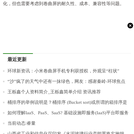
化，但也需要考虑到卷曲屏的耐久性、成本、兼容性等问题。
最近更新
环球新资讯：小米卷曲屏手机专利获授权，外观呈“柱状”
“沙”疯了的天气中还有一抹绿色，网友：感谢秦岭-环球焦点
王栎鑫个人资料简介_王栎鑫简单介绍 资讯推荐
桶排序的举例说明是？桶排序 (Bucket sort)或所谓的箱排序是
什么？
如何理解IaaS、PaaS、SaaS? 基础设施即服务(IaaS)平台即服务
(PaaS)吗？
当前动态:睿量
山西省工业和信息化厅印发《水泥玻璃行业产能置换实施细