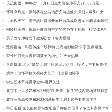
天茂集团（000627）4月10日主力资金净买入218.06万元
环球今热点：伊朗将在公共场所安装摄像头识别未戴头巾女
性，违者将予警告
世界观天下！东部战区持续开展环台岛战巡进逼 构建多向围岛
锁台态势
网经社庄帅：视频号做直播带货的优势在于其基于社交体系的
完整私域生态_天天视点
男子驾车冲撞女子致3死7伤！警方通报
涨停雷达：影视传媒个股异动 上海电影触及涨停 重点聚焦
家长如何走入青春期孩子的内心？:天天热讯
最新快讯!北大“筑梦计划”4月10日启动网上报名，主要招收优
秀农村学生
观察：假怀孕搞笑视频大肚子_什么是假怀孕
学生艺术节将贯穿全年-世界关注
北京工业大学发布2023年招生政策，招生官校内现场答疑解惑
_每日快播
北京三所高校发布2023强基招生计划！这些要求须注意
每日观察!家长如何提前发现孩子抑郁的信号？多位专家探讨青