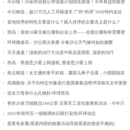
颤器_世界快播
今日报丨20余所高校公布强基计划招生政策！今年有这些新变
化
今日精选：超25万元人工耳蜗遗失 广州“的哥”20分钟内送还
冒泡排序的特性主要是什么？插入排序的主要含义是什么？
简讯：首批10家主板注册制企业上市——全面注册制有望重塑
资本市场生态
环球微速讯：沙尘再次来袭 今春沙尘天气缘何如此频繁
天天速递！湿疹的治疗方法是中医还是西医_湿疹的治疗
热讯：黑道恶少爱上我漫画_黑道恶少爱上我
焦点精选！女主播的拿手好戏，腐团儿椅子后退，小团团搞笑
搞怪，那沫子呢？
高测股份: 关于向特定对象发行股票募集说明书等相关文件更新
财务数据的提示性公告
送女方母亲什么礼物好:环球简讯
售价20多万续航仅160公里 日系车工业垃圾果然凉凉：今年只
卖出15辆|今日聚焦
2023年郑州五一假期调休日限行安排|环球动态
星星有多重(星星内部的能量活动导致星星的形状不规则)