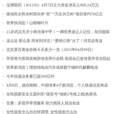
少年抑郁防治
泓博医药（301230）4月7日主力资金净买入968.24万元
推动民企和乡村双向奔“富” “万企兴万村”项目签约76亿元
世界快消息！山蜡梅叶片
21岁武汉天才小将沦落中甲！一脚世界波让人记住，却没能留
在中超！
这么近 那么美 周末到河北 | “爱情公路”火了！河北还有这
些“爱情打卡地”超浪漫！|环球快消息
北京菜百黄金价格今天多少一克（2023年04月09日）
拜登将与英国首相苏纳克举行会晤 美国会已发传票拜登后院起
火
世界新消息丨理想纯电动汽车或搭载宁德时代麒麟电池
今年快递业务量已超300亿件
4月8日，就在刚刚，中国传来4个新消息，个人快递信息将进
行加密_当前报道
全民国家安全主题列车“国安号”地铁2号线上线|热资讯
甘肃：多措并举强服务 助力残疾人就业创业
女性脱发怎么办怎样调理_女性脱发怎么办