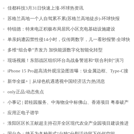
佳都科技3月31日快速上涨-环球热资讯
苏格兰高地一个人自驾累不累(苏格兰高地徒步)-环球快报
特锐德：特来电正积极布局居民小区充电基础设施建设
单亲妈遭囚禁性侵14小时，仅传两数字，儿一看秒报警:全球快
报
多维“组合拳”齐发力 加快能源数字化智能化转型
现场视频！东部战区组织环台岛战备警巡和“联合利剑”演习
iPhone 15 Pro超高清外观渲染图首曝：钛金属边框、Type-C接
口
新华全媒+｜从绿色机遇透视中国经济活力|热消息
only正品:动态焦点
小事记 | 碧桂园服务、中海物业中标佛山、香港项目 粤泰破产
清算案通过
应用正电子谱学
淮阳区区长王献超主持召开全区现代农业产业园项目建设推进
会
国台办：绝不为各种形式“台独”分裂活动留下任何空间