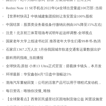
Redmi Note 11 SE手机在2022年Q4全球出货量超100万部 :当前
观点
【世界时快讯】中铁城建集团拟转让淮安置业100%股权
中国结算：股票类业务最低备付缴纳比例由16%降至15%左右|
滚动
注意！北京初三体育现场考试明年起这样调整-全球视点
国家老年大学上线读书社区 推荐老年大学生们看99本书-热消
息
石家庄1367.2万人次 3月份我国城市轨道交通客运量数据出炉
环球精选
眼科用药指南_当前播报
全球快讯:原创 小米13 Ultra正式官宣：搭载徕卡镜头，本月发
布
环球最新：华安鑫创4月7日盘中涨幅达5%
渤海汽车董秘回复：公司的活塞产品可以用于增程式发动机，
目前参与塞力斯问界M5、M7增程式发动机的配套:世界速看
每日资讯：唯独你没懂_唯独
【全球聚看点】西青区民盛里社区因地制宜做公益 闲置设施变