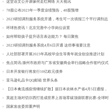
身“爱心置换亭”
这堂语文公开课缘何走红网络 天天视讯
78股公布2023年一季度业绩预告，48股预增
2023研招调剂服务系统开通，考生可一次填报三个平行调剂志
愿
环球热资讯！北京完善中小学岗位设置
如何帮助孩子提升语言表达能力？ 每日聚焦
2023研招调剂服务系统4月6日开通 这些事项要注意
人社部部署开展2023年高校毕业生等青年就业创业推进计划
焦点简讯:滁州市政府与广东省安徽商会举行战略合作签约仪式
日本开发银行将发行10亿欧元债券
亚马逊礼品卡QQ邮箱 世界头条
【日本禽流感疫情继续扩散】据日本农林水产省4月5日通报，
日本北海道千岁市一处农场发生高致病性H5N1型禽流感疫情。
英超主场对切尔西打造成世界上首场零碳顶级联赛比赛-全球时
这家农场饲养的约35万只蛋鸡以及同一城市与其有关的另一家
讯
国家发改委郑重声明