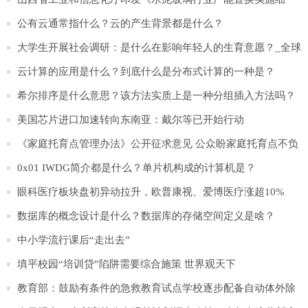
则》
公有云通常指什么？云的产生背景都是什么？
大学生开展社会调研：是什么在影响年轻人的生育意愿？_全球
速递
云计算的应用是什么？到底什么是分布式计算的一种是？
希尔排序是什么意思？该方法实质上是一种分组插入方法吗？
美国芯片进口加速转向东南亚：戴尔等已开始行动
《家庭托育点管理办法》公开征求意见 公众盼家庭托育点不负
所“托” 每日热门
0x01 IWDG简介都是什么？单片机构成的计算机是？
眼科医疗板块盘初异动拉升，欧普康视、爱博医疗涨超10%
数据库的概念设计是什么？数据库的存储空间定义是啥？
中小学流行课后“走出去”
填平校园“培训贷”陷阱需要综合施策 世界观天下
教育部：鼓励有条件的急救教育试点学校逐步配备自动体外除